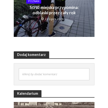
POZNAŃ
Straż miejska przypomina:
odblaski przez cały rok
22 Lipca 2026
Dodaj komentarz
kliknij by dodać komentarz
Kalendarium