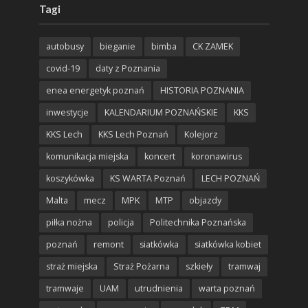
Tagi
autobusy
bieganie
bimba
CK ZAMEK
covid-19
daty z Poznania
enea energetyk poznań
HISTORIA POZNANIA
inwestycje
KALENDARIUM POZNAŃSKIE
KKS
KKS Lech
KKS Lech Poznań
Kolejorz
komunikacja miejska
koncert
koronawirus
koszykówka
KS WARTA Poznań
LECH POZNAŃ
Malta
mecz
MPK
MTP
objazdy
piłka nożna
policja
Politechnika Poznańska
poznań
remont
siatkówka
siatkówka kobiet
straż miejska
Straż Pożarna
szkieły
tramwaj
tramwaje
UAM
utrudnienia
warta poznań