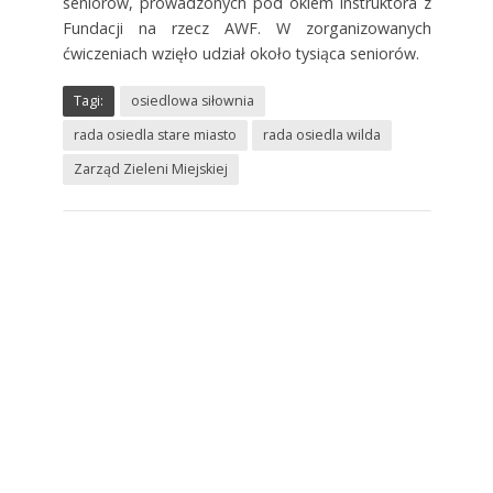
seniorów, prowadzonych pod okiem instruktora z
Fundacji na rzecz AWF. W zorganizowanych
ćwiczeniach wzięło udział około tysiąca seniorów.
Tagi:
osiedlowa siłownia
rada osiedla stare miasto
rada osiedla wilda
Zarząd Zieleni Miejskiej