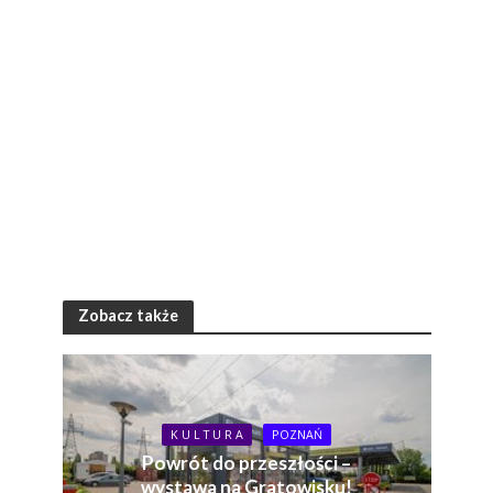
Zobacz także
K U L T U R A
POZNAŃ
Powrót do przeszłości –
wystawa na Gratowisku!