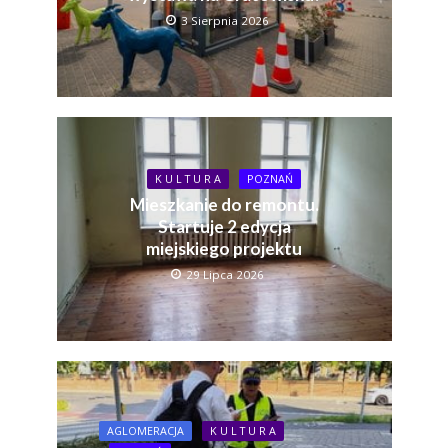
3 Sierpnia 2026
K U L T U R A
POZNAŃ
Mieszkanie do remontu.
Startuje 2 edycja
miejskiego projektu
29 Lipca 2026
AGLOMERACJA
K U L T U R A