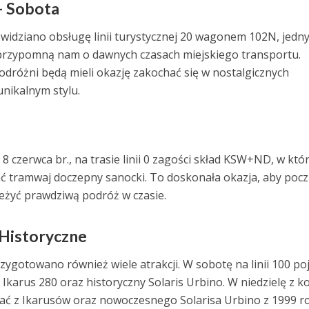
 – Sobota
ewidziano obsługę linii turystycznej 20 wagonem 102N, jedn
 przypomną nam o dawnych czasach miejskiego transportu.
dróżni będą mieli okazję zakochać się w nostalgicznych
unikalnym stylu.
 8 czerwca br., na trasie linii 0 zagości skład KSW+ND, w kt
ć tramwaj doczepny sanocki. To doskonała okazja, aby pocz
rzeżyć prawdziwą podróż w czasie.
 Historyczne
ygotowano również wiele atrakcji. W sobotę na linii 100 po
i Ikarus 280 oraz historyczny Solaris Urbino. W niedzielę z ko
ać z Ikarusów oraz nowoczesnego Solarisa Urbino z 1999 r