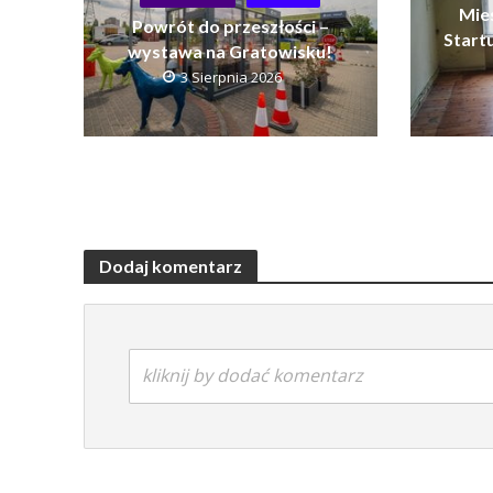
Mie
Powrót do przeszłości –
Startu
wystawa na Gratowisku!
3 Sierpnia 2026
Dodaj komentarz
kliknij by dodać komentarz