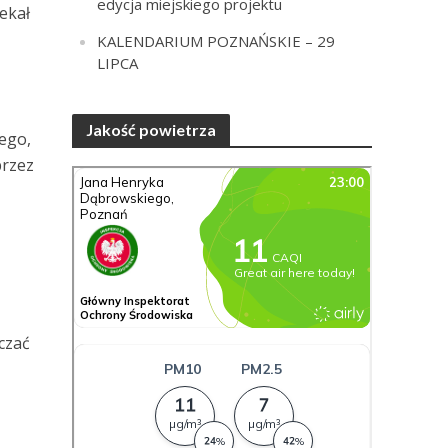
edycja miejskiego projektu
ekał
KALENDARIUM POZNAŃSKIE – 29
LIPCA
Jakość powietrza
wego,
przez
czać
–