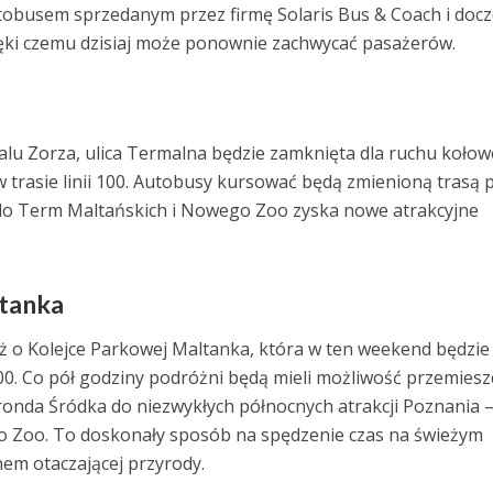
tobusem sprzedanym przez firmę Solaris Bus & Coach i docz
zięki czemu dzisiaj może ponownie zachwycać pasażerów.
walu Zorza, ulica Termalna będzie zamknięta dla ruchu koło
trasie linii 100. Autobusy kursować będą zmienioną trasą 
 do Term Maltańskich i Nowego Zoo zyska nowe atrakcyjne
tanka
 o Kolejce Parkowej Maltanka, która w ten weekend będzie
00. Co pół godziny podróżni będą mieli możliwość przemiesz
 ronda Śródka do niezwykłych północnych atrakcji Poznania 
 Zoo. To doskonały sposób na spędzenie czas na świeżym
nem otaczającej przyrody.