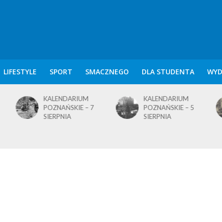
LIFESTYLE
SPORT
SMACZNEGO
DLA STUDENTA
WYD
KALENDARIUM
KALENDARIUM
POZNAŃSKIE – 5
POZNAŃSKIE – 4
SIERPNIA
SIERPNIA