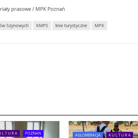
teriały prasowe / MPK Poznań
dów Szynowych
KMPS
linie turystyczne
MPK
U L T U R A
POZNAŃ
AGLOMERACJA
K U L T U R A