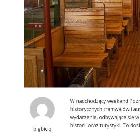
W nadchodzący weekend Poznań
historycznych tramwajów i aut
wydarzenie, odbywające się w 
historii oraz turystyki. To d
bigbiciq