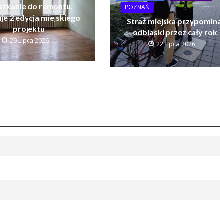
szkanie do remontu.
POZNAŃ
je 2 edycja miejskiego
Straż miejska przypomina
projektu
odblaski przez cały rok
29 Lipca 2026
22 Lipca 2026