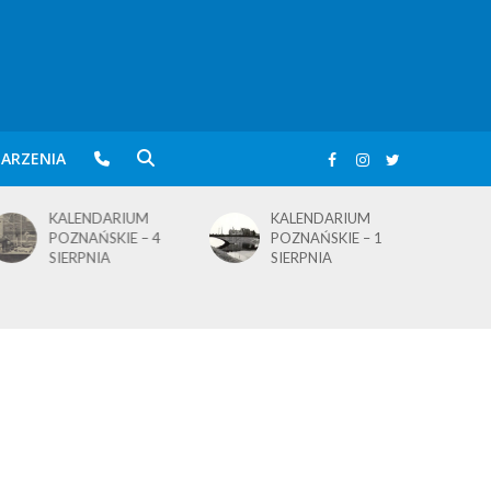
ARZENIA
KALENDARIUM
BLusowe święto nad
POZNAŃSKIE – 1
wielkopolskim
SIERPNIA
jeziorem