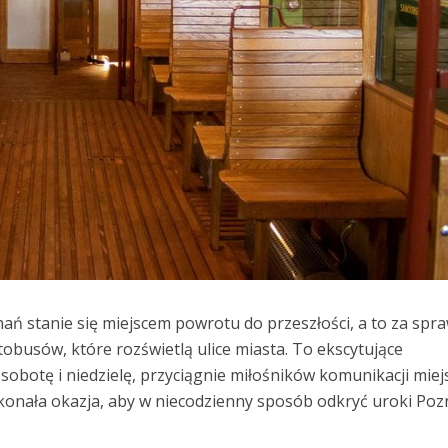
 stanie się miejscem powrotu do przeszłości, a to za spr
obusów, które rozświetlą ulice miasta. To ekscytujące
sobotę i niedzielę, przyciągnie miłośników komunikacji miejs
oskonała okazja, aby w niecodzienny sposób odkryć uroki Poz