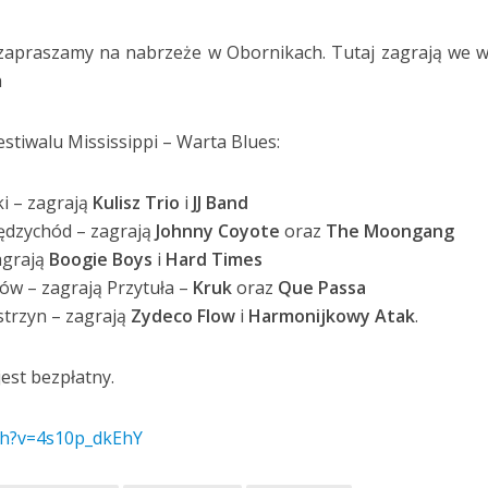
 zapraszamy na nabrzeże w Obornikach. Tutaj
zagrają we 
a
stiwalu Mississippi – Warta Blues:
ki – zagrają
Kulisz Trio
i
JJ Band
ędzychód – zagrają
Johnny Coyote
oraz
The Moongang
agrają
Boogie Boys
i
Hard Times
ów – zagrają Przytuła –
Kruk
oraz
Que Passa
ostrzyn – zagrają
Zydeco Flow
i
Harmonijkowy Atak
.
est bezpłatny.
ch?v=4s10p_dkEhY