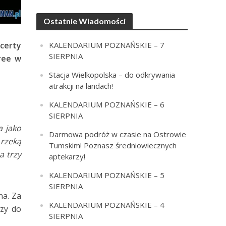
Ostatnie Wiadomości
ncerty
KALENDARIUM POZNAŃSKIE – 7
SIERPNIA
ree w
Stacja Wielkopolska – do odkrywania
atrakcji na landach!
KALENDARIUM POZNAŃSKIE – 6
SIERPNIA
a jako
Darmowa podróż w czasie na Ostrowie
 rzeką
Tumskim! Poznasz średniowiecznych
a trzy
aptekarzy!
KALENDARIUM POZNAŃSKIE – 5
SIERPNIA
na. Za
KALENDARIUM POZNAŃSKIE – 4
czy do
SIERPNIA