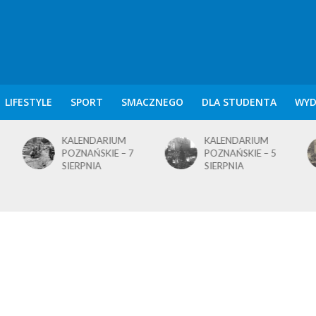
LIFESTYLE
SPORT
SMACZNEGO
DLA STUDENTA
WYD
KALENDARIUM
KALENDARIUM
POZNAŃSKIE – 7
POZNAŃSKIE – 5
SIERPNIA
SIERPNIA