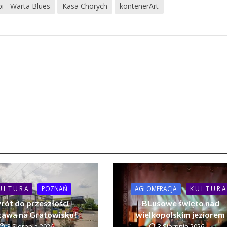
pi - Warta Blues
Kasa Chorych
kontenerArt
U L T U R A
POZNAŃ
AGLOMERACJA
K U L T U R A
rót do przeszłości –
BLusowe święto nad
awa na Gratowisku!
wielkopolskim jeziorem
3 Sierpnia 2026
3 Sierpnia 2026