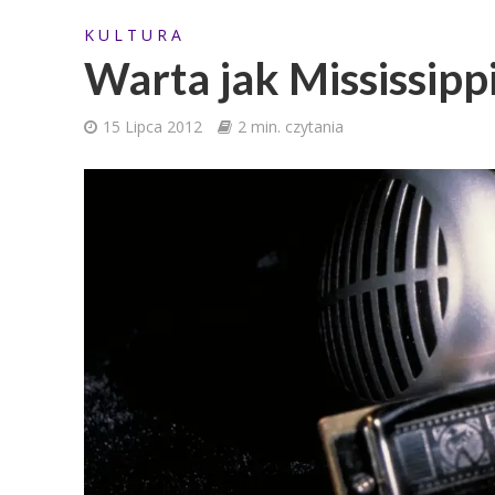
K U L T U R A
Warta jak Mississipp
15 Lipca 2012
2 min. czytania