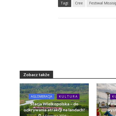
Tagi:
Cree
Festiwal Missisi
Zobacz także
AGLOMERACJA
K U L T U R A
K 
Stacja Wielkopolska – do
Pow
odkrywania atrakcji na landach!
wyst
6 Sierpnia 2026