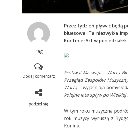
Przez tydzień pływać będą po
bluesowe. Ta niezwykła imp
KontenerArt w poniedziałek
.
irag
Festiwal Missisipi – Warta B
Dodaj komentarz
Przegląd Zespołów Muzycznyc
Wartą
– wyjaśniają pomysło
kolejne lata spływ po Wielkiej 
podziel się
W tym roku muzyczna podróż
rok muzycy wyruszą z Bydgo
Konina.