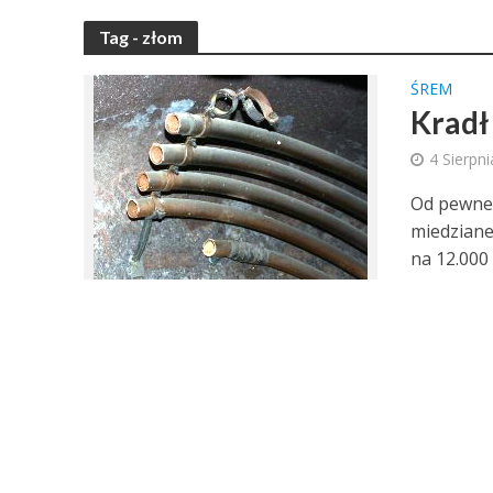
Tag - złom
ŚREM
Kradł 
4 Sierpn
Od pewneg
miedziane
na 12.000 