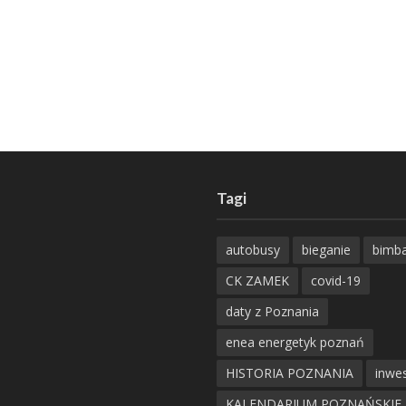
Tagi
autobusy
bieganie
bimb
CK ZAMEK
covid-19
daty z Poznania
enea energetyk poznań
HISTORIA POZNANIA
inwes
KALENDARIUM POZNAŃSKIE