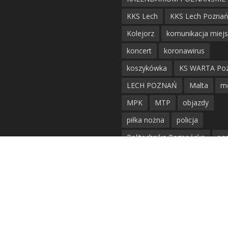
KKS Lech
KKS Lech Pozna
Kolejorz
komunikacja miej
koncert
koronawirus
koszykówka
KS WARTA Po
LECH POZNAŃ
Malta
m
MPK
MTP
objazdy
piłka nożna
policja
Politechnika Poznańska
po
remont
siatkówka
siatkówka kobiet
straż mie
Straż Pożarna
szkieły
tr
tramwaje
UAM
utrudnie
warta poznań
waterpolo