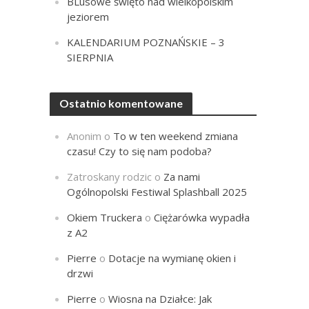
BLusowe święto nad wielkopolskim
jeziorem
KALENDARIUM POZNAŃSKIE – 3
SIERPNIA
Ostatnio komentowane
Anonim
o
To w ten weekend zmiana
czasu! Czy to się nam podoba?
Zatroskany rodzic
o
Za nami
Ogólnopolski Festiwal Splashball 2025
Okiem Truckera
o
Ciężarówka wypadła
z A2
Pierre
o
Dotacje na wymianę okien i
drzwi
Pierre
o
Wiosna na Działce: Jak