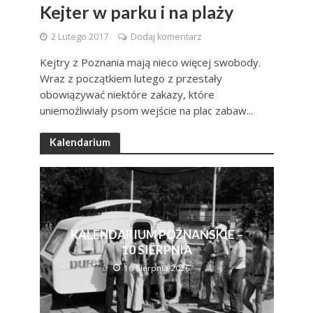
Kejter w parku i na plaży
2 Lutego 2017
Dodaj komentarz
Kejtry z Poznania mają nieco więcej swobody.
Wraz z początkiem lutego z przestały
obowiązywać niektóre zakazy, które
uniemożliwiały psom wejście na plac zabaw...
Kalendarium
KALENDARIUM POZNAŃSKIE –
10 SIERPNIA
10 Sierpnia 2026