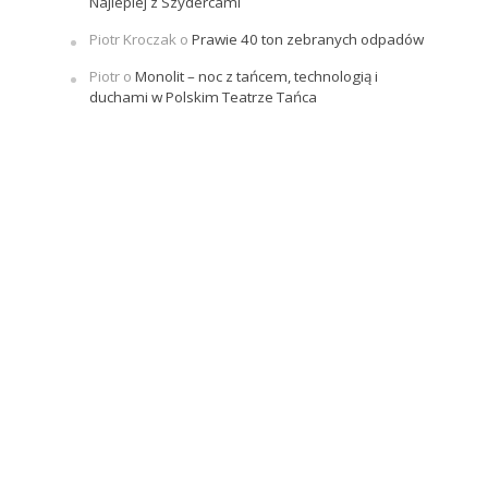
Najlepiej z Szydercami
Piotr Kroczak
o
Prawie 40 ton zebranych odpadów
Piotr
o
Monolit – noc z tańcem, technologią i
duchami w Polskim Teatrze Tańca