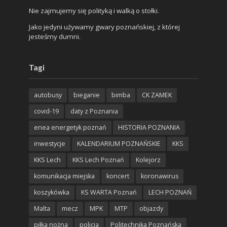
Nie zajmujemy się polityką i walką o stołki.
Jako jedyni używamy gwary poznańskiej, z której
jesteśmy dumni.
Tagi
autobusy
bieganie
bimba
CK ZAMEK
covid-19
daty z Poznania
enea energetyk poznań
HISTORIA POZNANIA
inwestycje
KALENDARIUM POZNAŃSKIE
KKS
KKS Lech
KKS Lech Poznań
Kolejorz
komunikacja miejska
koncert
koronawirus
koszykówka
KS WARTA Poznań
LECH POZNAŃ
Malta
mecz
MPK
MTP
objazdy
piłka nożna
policja
Politechnika Poznańska