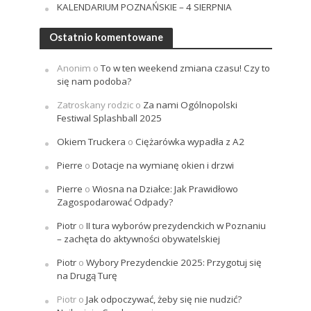
KALENDARIUM POZNAŃSKIE – 4 SIERPNIA
Ostatnio komentowane
Anonim
o
To w ten weekend zmiana czasu! Czy to
się nam podoba?
Zatroskany rodzic
o
Za nami Ogólnopolski
Festiwal Splashball 2025
Okiem Truckera
o
Ciężarówka wypadła z A2
Pierre
o
Dotacje na wymianę okien i drzwi
Pierre
o
Wiosna na Działce: Jak Prawidłowo
Zagospodarować Odpady?
Piotr
o
II tura wyborów prezydenckich w Poznaniu
– zachęta do aktywności obywatelskiej
Piotr
o
Wybory Prezydenckie 2025: Przygotuj się
na Drugą Turę
Piotr
o
Jak odpoczywać, żeby się nie nudzić?