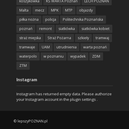
koszykówka
KS WARTA Poznań
LECH POZNAŃ
Malta
mecz
MPK
MTP
objazdy
piłka nożna
policja
Politechnika Poznańska
poznań
remont
siatkówka
siatkówka kobiet
straż miejska
Straż Pożarna
szkieły
tramwaj
tramwaje
UAM
utrudnienia
warta poznań
waterpolo
w poznaniu
wypadek
ZDM
ZTM
Instagram
Instagram has returned empty data. Please authorize
your Instagram account in the
plugin settings
.
© lepszyPOZNAN.pl