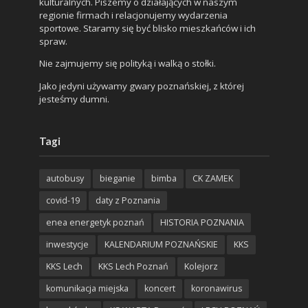
kulturalnych. Piszemy o działających w naszym
regionie firmach i relacjonujemy wydarzenia
sportowe. Staramy się być blisko mieszkańców i ich
spraw.
Nie zajmujemy się polityką i walką o stołki.
Jako jedyni używamy gwary poznańskiej, z której
jesteśmy dumni.
Tagi
autobusy
bieganie
bimba
CK ZAMEK
covid-19
daty z Poznania
enea energetyk poznań
HISTORIA POZNANIA
inwestycje
KALENDARIUM POZNAŃSKIE
KKS
KKS Lech
KKS Lech Poznań
Kolejorz
komunikacja miejska
koncert
koronawirus