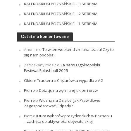
KALENDARIUM POZNAŃSKIE – 3 SIERPNIA
KALENDARIUM POZNAŃSKIE – 2 SIERPNIA
KALENDARIUM POZNAŃSKIE – 1 SIERPNIA
Ostatnio komentowane
Anonim
o
To w ten weekend zmiana czasu! Czy to
się nam podoba?
Zatroskany rodzic
o
Za nami Ogólnopolski
Festiwal Splashball 2025
Okiem Truckera
o
Ciężarówka wypadła z A2
Pierre
o
Dotacje na wymianę okien i drzwi
Pierre
o
Wiosna na Działce: Jak Prawidłowo
Zagospodarować Odpady?
Piotr
o
II tura wyborów prezydenckich w Poznaniu
– zachęta do aktywności obywatelskiej