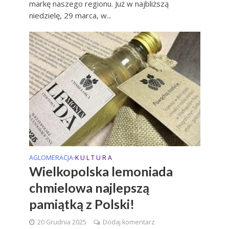
markę naszego regionu. Już w najbliższą
niedzielę, 29 marca, w...
AGLOMERACJA
K U L T U R A
•
Wielkopolska lemoniada
chmielowa najlepszą
pamiątką z Polski!
20 Grudnia 2025
Dodaj komentarz