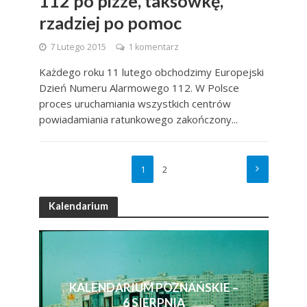
112 po pizze, taksówkę,
rzadziej po pomoc
7 Lutego 2015
1 komentarz
Każdego roku 11 lutego obchodzimy Europejski
Dzień Numeru Alarmowego 112. W Polsce
proces uruchamiania wszystkich centrów
powiadamiania ratunkowego zakończony...
1
2
Kalendarium
KALENDARIUM POZNAŃSKIE –
6 SIERPNIA