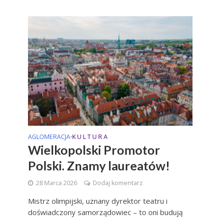
AGLOMERACJA
K U L T U R A
•
Wielkopolski Promotor
Polski. Znamy laureatów!
28 Marca 2026
Dodaj komentarz
Mistrz olimpijski, uznany dyrektor teatru i
doświadczony samorządowiec – to oni budują