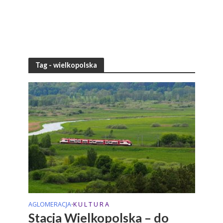
Tag - wielkopolska
AGLOMERACJA
K U L T U R A
•
Stacja Wielkopolska – do