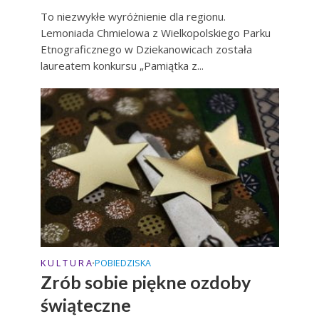
To niezwykłe wyróżnienie dla regionu.
Lemoniada Chmielowa z Wielkopolskiego Parku
Etnograficznego w Dziekanowicach została
laureatem konkursu „Pamiątka z...
K U L T U R A
POBIEDZISKA
•
Zrób sobie piękne ozdoby
świąteczne