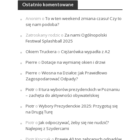
Ostatnio komentowane
Anonim
o
To w ten weekend zmiana czasu! Czy to
się nam podoba?
Zatroskany rodzic
o
Za nami Ogólnopolski
Festiwal Splashball 2025
Okiem Truckera
o
Ciężarówka wypadła z A2
Pierre
o
Dotacje na wymianę okien i drzwi
Pierre
o
Wiosna na Działce: Jak Prawidłowo
Zagospodarować Odpady?
Piotr
o
II tura wyborów prezydenckich w Poznaniu
– zachęta do aktywności obywatelskiej
Piotr
o
Wybory Prezydenckie 2025: Przygotuj się
na Drugą Turę
Piotr
o
Jak odpoczywać, żeby się nie nudzić?
Najlepiej z Szydercami
Piotr Kroczak
o
Prawie 40 ton zebranych odpadów