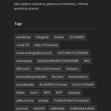
Jako jedyni używamy gwary poznańskiej, z której
jesteśmy dumni.
Tagi
autobusy
bieganie
bimba
CK ZAMEK
covid-19
daty z Poznania
enea energetyk poznań
HISTORIA POZNANIA
inwestycje
KALENDARIUM POZNAŃSKIE
KKS
KKS Lech
KKS Lech Poznań
Kolejorz
komunikacja miejska
koncert
koronawirus
koszykówka
KS WARTA Poznań
LECH POZNAŃ
Malta
mecz
MPK
MTP
objazdy
piłka nożna
policja
Politechnika Poznańska
poznań
remont
siatkówka
siatkówka kobiet