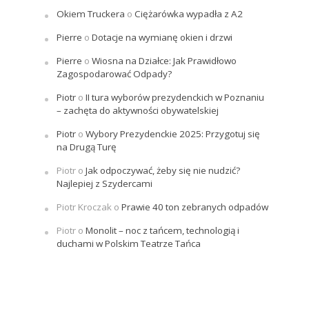
Okiem Truckera
o
Ciężarówka wypadła z A2
Pierre
o
Dotacje na wymianę okien i drzwi
Pierre
o
Wiosna na Działce: Jak Prawidłowo
Zagospodarować Odpady?
Piotr
o
II tura wyborów prezydenckich w Poznaniu
– zachęta do aktywności obywatelskiej
Piotr
o
Wybory Prezydenckie 2025: Przygotuj się
na Drugą Turę
Piotr
o
Jak odpoczywać, żeby się nie nudzić?
Najlepiej z Szydercami
Piotr Kroczak
o
Prawie 40 ton zebranych odpadów
Piotr
o
Monolit – noc z tańcem, technologią i
duchami w Polskim Teatrze Tańca