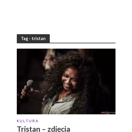
Tag - tristan
K U L T U R A
Tristan – zdjęcia