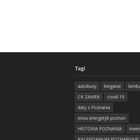
Tagi
autobusy
bieganie
bimb
CK ZAMEK
covid-19
daty z Poznania
enea energetyk poznań
HISTORIA POZNANIA
inwes
KALENDARIUM POZNAŃSKIE