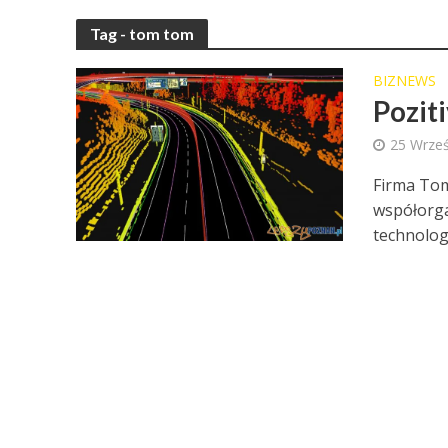
Tag - tom tom
BIZNEWS
Pozit
25 Wrześ
Firma TomT
współorga
technolog