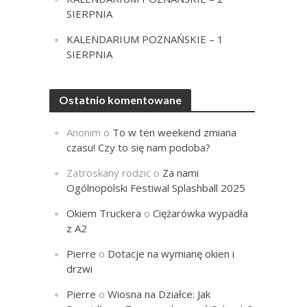
SIERPNIA
KALENDARIUM POZNAŃSKIE – 1
SIERPNIA
Ostatnio komentowane
Anonim
o
To w ten weekend zmiana
czasu! Czy to się nam podoba?
Zatroskany rodzic
o
Za nami
Ogólnopolski Festiwal Splashball 2025
Okiem Truckera
o
Ciężarówka wypadła
z A2
Pierre
o
Dotacje na wymianę okien i
drzwi
Pierre
o
Wiosna na Działce: Jak