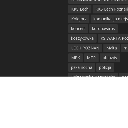
KKS Lech
KKS Lech Pozna
Kolejorz
komunikacja miej
koncert
koronawirus
koszykówka
KS WARTA Po
LECH POZNAŃ
Malta
m
MPK
MTP
objazdy
piłka nożna
policja
Politechnika Poznańska
po
remont
siatkówka
siatkówka kobiet
straż mie
Straż Pożarna
szkieły
tr
tramwaje
UAM
utrudnie
warta poznań
waterpolo