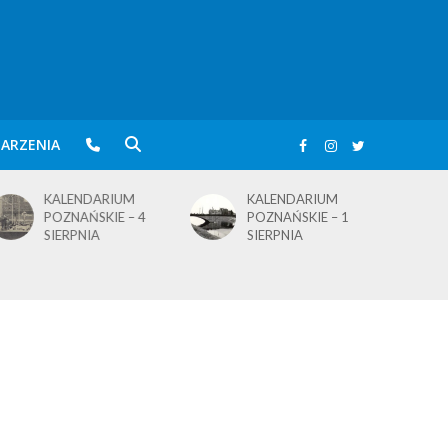
ARZENIA
KALENDARIUM
BLusowe święto nad
POZNAŃSKIE – 1
wielkopolskim
SIERPNIA
jeziorem