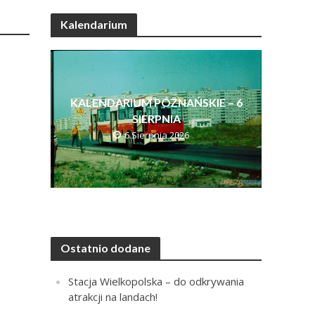
Kalendarium
KALENDARIUM POZNAŃSKIE – 6
SIERPNIA
6 Sierpnia 2026
Ostatnio dodane
Stacja Wielkopolska – do odkrywania
atrakcji na landach!