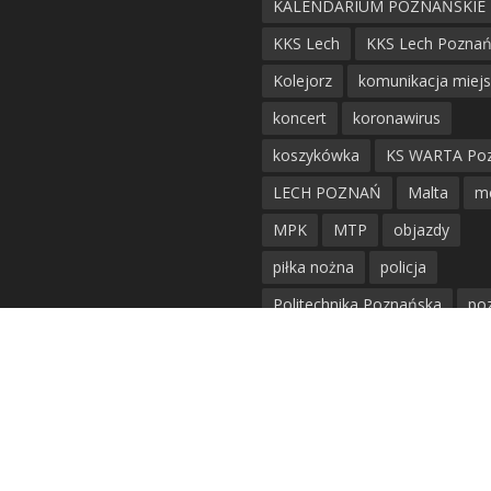
KALENDARIUM POZNAŃSKIE
KKS Lech
KKS Lech Pozna
Kolejorz
komunikacja miej
koncert
koronawirus
koszykówka
KS WARTA Po
LECH POZNAŃ
Malta
m
MPK
MTP
objazdy
piłka nożna
policja
Politechnika Poznańska
po
remont
siatkówka
siatkówka kobiet
straż mie
Straż Pożarna
szkieły
tr
tramwaje
UAM
utrudnie
warta poznań
waterpolo