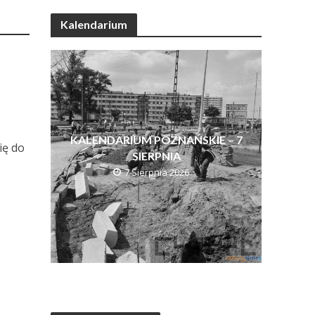
Kalendarium
KALENDARIUM POZNAŃSKIE – 7
ię do
SIERPNIA
7 Sierpnia 2026