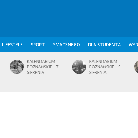
LIFESTYLE
SPORT
SMACZNEGO
DLA STUDENTA
WYD
KALENDARIUM
KALENDARIUM
POZNAŃSKIE – 7
POZNAŃSKIE – 5
SIERPNIA
SIERPNIA