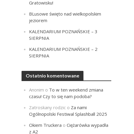
Gratowisku!
BLusowe święto nad wielkopolskim
jeziorem
KALENDARIUM POZNAŃSKIE – 3
SIERPNIA
KALENDARIUM POZNAŃSKIE – 2
SIERPNIA
Ostatnio komentowane
Anonim
o
To w ten weekend zmiana
czasu! Czy to się nam podoba?
Zatroskany rodzic
o
Za nami
Ogólnopolski Festiwal Splashball 2025
Okiem Truckera
o
Ciężarówka wypadła
z A2