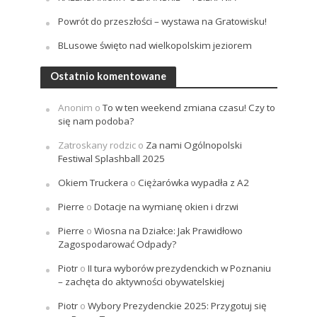
Powrót do przeszłości – wystawa na Gratowisku!
BLusowe święto nad wielkopolskim jeziorem
Ostatnio komentowane
Anonim
o
To w ten weekend zmiana czasu! Czy to
się nam podoba?
Zatroskany rodzic
o
Za nami Ogólnopolski
Festiwal Splashball 2025
Okiem Truckera
o
Ciężarówka wypadła z A2
Pierre
o
Dotacje na wymianę okien i drzwi
Pierre
o
Wiosna na Działce: Jak Prawidłowo
Zagospodarować Odpady?
Piotr
o
II tura wyborów prezydenckich w Poznaniu
– zachęta do aktywności obywatelskiej
Piotr
o
Wybory Prezydenckie 2025: Przygotuj się