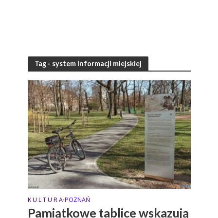
Tag - system informacji miejskiej
K U L T U R A
POZNAŃ
•
Pamiątkowe tablice wskazują