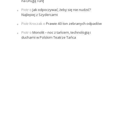
na Drugą Turę
Piotr
o
Jak odpoczywać, żeby się nie nudzić?
Najlepiej z Szydercami
Piotr Kroczak
o
Prawie 40 ton zebranych odpadów
Piotr
o
Monolit – noc z tańcem, technologią i
duchami w Polskim Teatrze Tańca