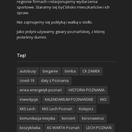
regionie firmach i relacjonujemy wydarzenia
sportowe. Staramy się być blisko mieszkańców i ich
spraw.
Nie zajmujemy się polityką i walką o stołki.
Jako jedyni używamy gwary poznańskiej, z której
jesteśmy dumni.
Tagi
autobusy
bieganie
bimba
CK ZAMEK
covid-19
daty z Poznania
enea energetyk poznań
HISTORIA POZNANIA
inwestycje
KALENDARIUM POZNAŃSKIE
KKS
KKS Lech
KKS Lech Poznań
Kolejorz
komunikacja miejska
koncert
koronawirus
koszykówka
KS WARTA Poznań
LECH POZNAŃ