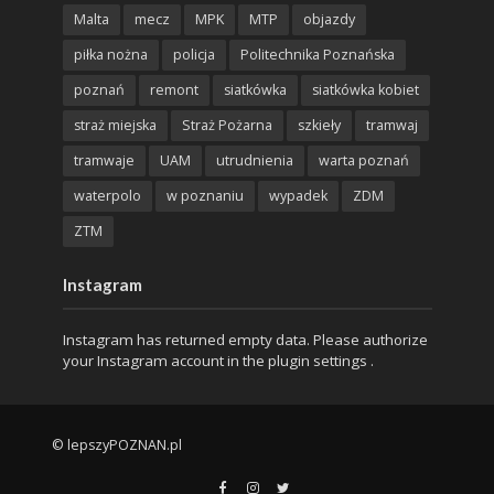
Malta
mecz
MPK
MTP
objazdy
piłka nożna
policja
Politechnika Poznańska
poznań
remont
siatkówka
siatkówka kobiet
straż miejska
Straż Pożarna
szkieły
tramwaj
tramwaje
UAM
utrudnienia
warta poznań
waterpolo
w poznaniu
wypadek
ZDM
ZTM
Instagram
Instagram has returned empty data. Please authorize
your Instagram account in the
plugin settings
.
© lepszyPOZNAN.pl