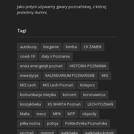
Jako jedyni używamy gwary poznańskiej, z której
jesteśmy dumni.
Tagi
autobusy
bieganie
bimba
CK ZAMEK
covid-19
daty z Poznania
enea energetyk poznań
HISTORIA POZNANIA
inwestycje
KALENDARIUM POZNAŃSKIE
KKS
KKS Lech
KKS Lech Poznań
Kolejorz
komunikacja miejska
koncert
koronawirus
koszykówka
KS WARTA Poznań
LECH POZNAŃ
Malta
mecz
MPK
MTP
objazdy
piłka nożna
policja
Politechnika Poznańska
poznań
remont
siatkówka
siatkówka kobiet