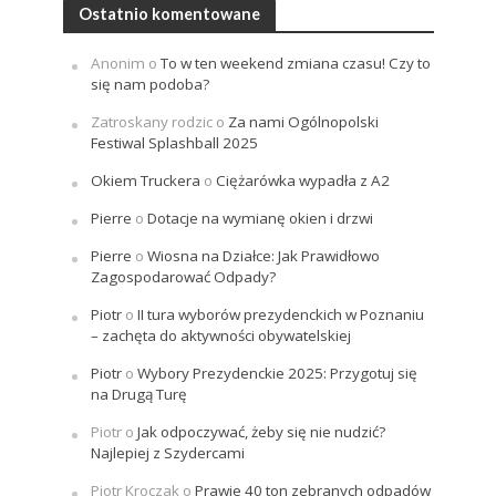
Ostatnio komentowane
Anonim
o
To w ten weekend zmiana czasu! Czy to
się nam podoba?
Zatroskany rodzic
o
Za nami Ogólnopolski
Festiwal Splashball 2025
Okiem Truckera
o
Ciężarówka wypadła z A2
Pierre
o
Dotacje na wymianę okien i drzwi
Pierre
o
Wiosna na Działce: Jak Prawidłowo
Zagospodarować Odpady?
Piotr
o
II tura wyborów prezydenckich w Poznaniu
– zachęta do aktywności obywatelskiej
Piotr
o
Wybory Prezydenckie 2025: Przygotuj się
na Drugą Turę
Piotr
o
Jak odpoczywać, żeby się nie nudzić?
Najlepiej z Szydercami
Piotr Kroczak
o
Prawie 40 ton zebranych odpadów