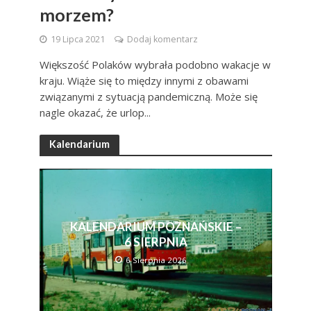
morzem?
19 Lipca 2021
Dodaj komentarz
Większość Polaków wybrała podobno wakacje w
kraju. Wiąże się to między innymi z obawami
związanymi z sytuacją pandemiczną. Może się
nagle okazać, że urlop...
Kalendarium
KALENDARIUM POZNAŃSKIE –
6 SIERPNIA
6 Sierpnia 2026