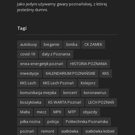
Jako jedyni używamy gwary poznańskiej, z której
jesteśmy dumni.
Tagi
autobusy
bieganie
bimba
CK ZAMEK
covid-19
daty z Poznania
enea energetyk poznań
HISTORIA POZNANIA
inwestycje
KALENDARIUM POZNAŃSKIE
KKS
KKS Lech
KKS Lech Poznań
Kolejorz
komunikacja miejska
koncert
koronawirus
koszykówka
KS WARTA Poznań
LECH POZNAŃ
Malta
mecz
MPK
MTP
objazdy
piłka nożna
policja
Politechnika Poznańska
poznań
remont
siatkówka
siatkówka kobiet