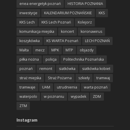
enea energetyk poznań
HISTORIA POZNANIA
inwestycje
KALENDARIUM POZNAŃSKIE
KKS
KKS Lech
KKS Lech Poznań
Kolejorz
komunikacja miejska
koncert
koronawirus
koszykówka
KS WARTA Poznań
LECH POZNAŃ
Malta
mecz
MPK
MTP
objazdy
piłka nożna
policja
Politechnika Poznańska
poznań
remont
siatkówka
siatkówka kobiet
straż miejska
Straż Pożarna
szkieły
tramwaj
tramwaje
UAM
utrudnienia
warta poznań
waterpolo
w poznaniu
wypadek
ZDM
ZTM
Instagram