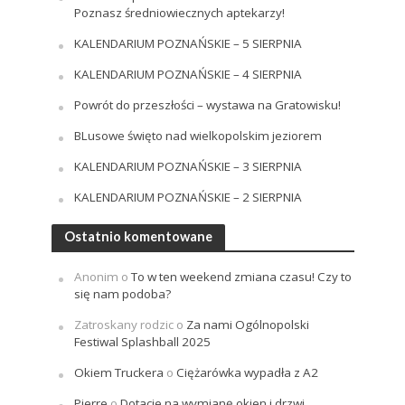
Poznasz średniowiecznych aptekarzy!
KALENDARIUM POZNAŃSKIE – 5 SIERPNIA
KALENDARIUM POZNAŃSKIE – 4 SIERPNIA
Powrót do przeszłości – wystawa na Gratowisku!
BLusowe święto nad wielkopolskim jeziorem
KALENDARIUM POZNAŃSKIE – 3 SIERPNIA
KALENDARIUM POZNAŃSKIE – 2 SIERPNIA
Ostatnio komentowane
Anonim
o
To w ten weekend zmiana czasu! Czy to
się nam podoba?
Zatroskany rodzic
o
Za nami Ogólnopolski
Festiwal Splashball 2025
Okiem Truckera
o
Ciężarówka wypadła z A2
Pierre
o
Dotacje na wymianę okien i drzwi