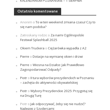
KALENDARIUM POZNAŃSKIE – 1 SIERPNIA
Ostatnio komentowane
Anonim
o
To w ten weekend zmiana czasu! Czy to
się nam podoba?
Zatroskany rodzic
o
Za nami Ogólnopolski
Festiwal Splashball 2025
Okiem Truckera
o
Ciężarówka wypadła z A2
Pierre
o
Dotacje na wymianę okien i drzwi
Pierre
o
Wiosna na Działce: Jak Prawidłowo
Zagospodarować Odpady?
Piotr
o
II tura wyborów prezydenckich w Poznaniu
– zachęta do aktywności obywatelskiej
Piotr
o
Wybory Prezydenckie 2025: Przygotuj się
na Drugą Turę
Piotr
o
Jak odpoczywać, żeby się nie nudzić?
Najlepiej z Szydercami