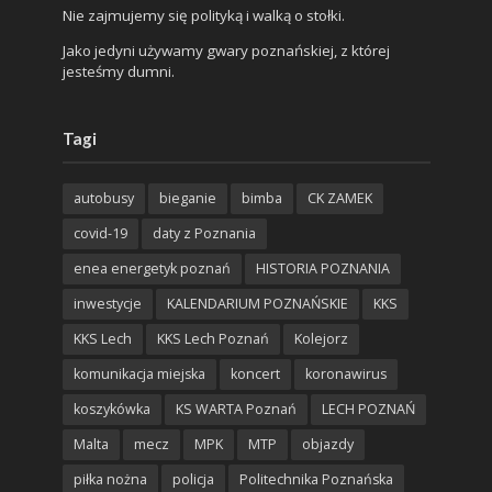
Nie zajmujemy się polityką i walką o stołki.
Jako jedyni używamy gwary poznańskiej, z której
jesteśmy dumni.
Tagi
autobusy
bieganie
bimba
CK ZAMEK
covid-19
daty z Poznania
enea energetyk poznań
HISTORIA POZNANIA
inwestycje
KALENDARIUM POZNAŃSKIE
KKS
KKS Lech
KKS Lech Poznań
Kolejorz
komunikacja miejska
koncert
koronawirus
koszykówka
KS WARTA Poznań
LECH POZNAŃ
Malta
mecz
MPK
MTP
objazdy
piłka nożna
policja
Politechnika Poznańska