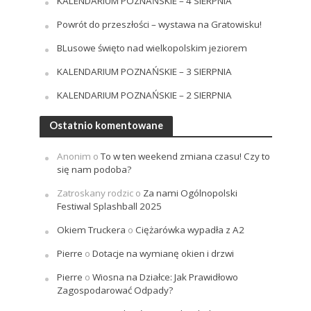
KALENDARIUM POZNAŃSKIE – 4 SIERPNIA
Powrót do przeszłości – wystawa na Gratowisku!
BLusowe święto nad wielkopolskim jeziorem
KALENDARIUM POZNAŃSKIE – 3 SIERPNIA
KALENDARIUM POZNAŃSKIE – 2 SIERPNIA
Ostatnio komentowane
Anonim
o
To w ten weekend zmiana czasu! Czy to
się nam podoba?
Zatroskany rodzic
o
Za nami Ogólnopolski
Festiwal Splashball 2025
Okiem Truckera
o
Ciężarówka wypadła z A2
Pierre
o
Dotacje na wymianę okien i drzwi
Pierre
o
Wiosna na Działce: Jak Prawidłowo
Zagospodarować Odpady?