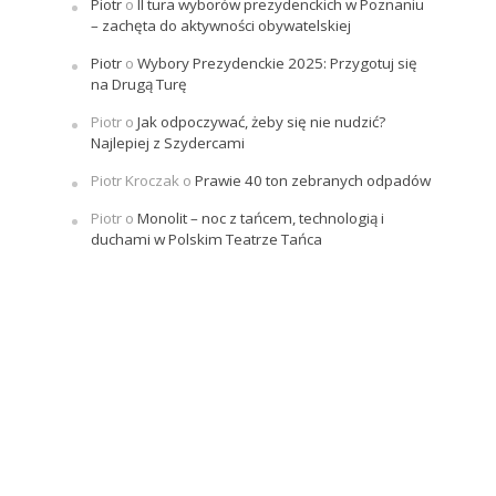
Piotr
o
II tura wyborów prezydenckich w Poznaniu
– zachęta do aktywności obywatelskiej
Piotr
o
Wybory Prezydenckie 2025: Przygotuj się
na Drugą Turę
Piotr
o
Jak odpoczywać, żeby się nie nudzić?
Najlepiej z Szydercami
Piotr Kroczak
o
Prawie 40 ton zebranych odpadów
Piotr
o
Monolit – noc z tańcem, technologią i
duchami w Polskim Teatrze Tańca