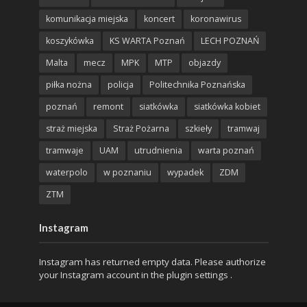
komunikacja miejska
koncert
koronawirus
koszykówka
KS WARTA Poznań
LECH POZNAŃ
Malta
mecz
MPK
MTP
objazdy
piłka nożna
policja
Politechnika Poznańska
poznań
remont
siatkówka
siatkówka kobiet
straż miejska
Straż Pożarna
szkieły
tramwaj
tramwaje
UAM
utrudnienia
warta poznań
waterpolo
w poznaniu
wypadek
ZDM
ZTM
Instagram
Instagram has returned empty data. Please authorize
your Instagram account in the
plugin settings
.