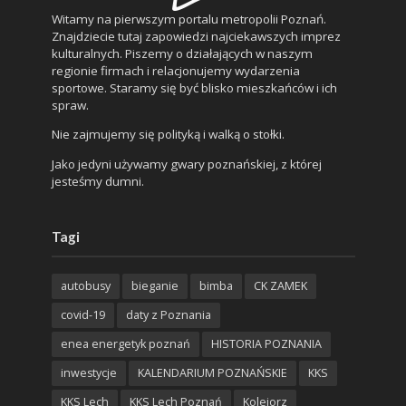
Witamy na pierwszym portalu metropolii Poznań.
Znajdziecie tutaj zapowiedzi najciekawszych imprez
kulturalnych. Piszemy o działających w naszym
regionie firmach i relacjonujemy wydarzenia
sportowe. Staramy się być blisko mieszkańców i ich
spraw.
Nie zajmujemy się polityką i walką o stołki.
Jako jedyni używamy gwary poznańskiej, z której
jesteśmy dumni.
Tagi
autobusy
bieganie
bimba
CK ZAMEK
covid-19
daty z Poznania
enea energetyk poznań
HISTORIA POZNANIA
inwestycje
KALENDARIUM POZNAŃSKIE
KKS
KKS Lech
KKS Lech Poznań
Kolejorz