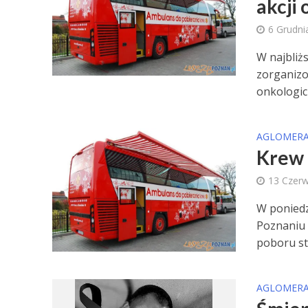
akcji
6 Grudni
W najbliż
zorganizo
onkologicz
AGLOMERA
Krew 
13 Czer
W poniedz
Poznaniu
poboru sta
AGLOMERA