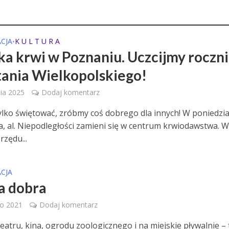
CJA
K U L T U R A
•
ka krwi w Poznaniu. Uczcijmy roczn
ania Wielkopolskiego!
ia 2025
Dodaj komentarz
ylko świętować, zróbmy coś dobrego dla innych! W poniedzia
a, al. Niepodległości zamieni się w centrum krwiodawstwa. 
zędu...
CJA
a dobra
go 2021
Dodaj komentarz
teatru, kina, ogrodu zoologicznego i na miejskie pływalnie – 