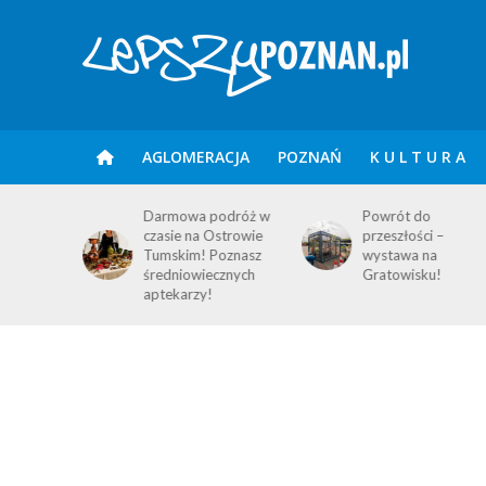
AGLOMERACJA
POZNAŃ
K U L T U R A
kopolska –
Darmowa podróż w
Powrót do
nia
czasie na Ostrowie
przeszłości –
landach!
Tumskim! Poznasz
wystawa na
średniowiecznych
Gratowisku!
aptekarzy!