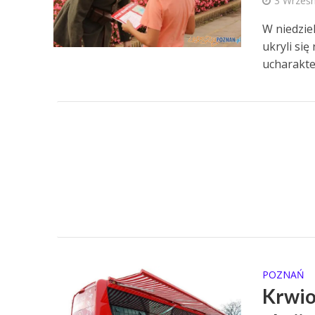
3 Wrześn
W niedzie
ukryli si
ucharakte
POZNAŃ
Krwio