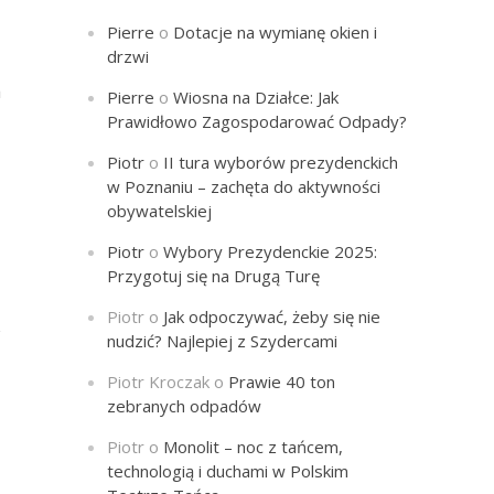
Pierre
o
Dotacje na wymianę okien i
drzwi
a
Pierre
o
Wiosna na Działce: Jak
Prawidłowo Zagospodarować Odpady?
Piotr
o
II tura wyborów prezydenckich
w Poznaniu – zachęta do aktywności
obywatelskiej
Piotr
o
Wybory Prezydenckie 2025:
Przygotuj się na Drugą Turę
Piotr
o
Jak odpoczywać, żeby się nie
w
nudzić? Najlepiej z Szydercami
Piotr Kroczak
o
Prawie 40 ton
zebranych odpadów
Piotr
o
Monolit – noc z tańcem,
technologią i duchami w Polskim