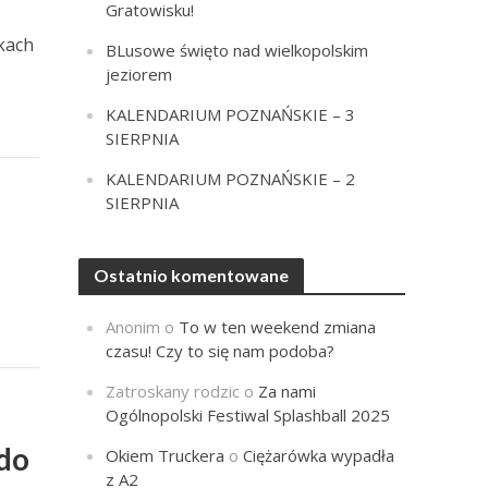
Gratowisku!
kach
BLusowe święto nad wielkopolskim
jeziorem
KALENDARIUM POZNAŃSKIE – 3
SIERPNIA
KALENDARIUM POZNAŃSKIE – 2
SIERPNIA
Ostatnio komentowane
Anonim
o
To w ten weekend zmiana
czasu! Czy to się nam podoba?
Zatroskany rodzic
o
Za nami
Ogólnopolski Festiwal Splashball 2025
 do
Okiem Truckera
o
Ciężarówka wypadła
z A2