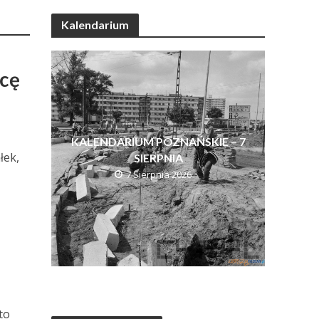
Kalendarium
icę
KALENDARIUM POZNAŃSKIE – 7
łek,
SIERPNIA
W
7 Sierpnia 2026
to