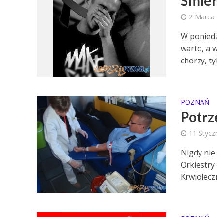
Śmier
2 Marca
W poniedz
warto, a 
chorzy, ty
POZNAŃ
Potrz
11 Stycz
Nigdy nie
Orkiestry
Krwioleczn