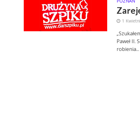
POZNAŃ
Zarej
1 Kwietn
„Szukałem
Paweł II. 
robienia...