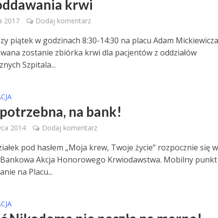
 oddawania krwi
a 2017
Dodaj komentarz
szy piątek w godzinach 8:30-14:30 na placu Adam Mickiewicz
wana zostanie zbiórka krwi dla pacjentów z oddziałów
nych Szpitala...
CJA
potrzebna, na bank!
wca 2014
Dodaj komentarz
iałek pod hasłem „Moja krew, Twoje życie” rozpocznie się 
 Bankowa Akcja Honorowego Krwiodawstwa. Mobilny punkt
nie na Placu...
CJA