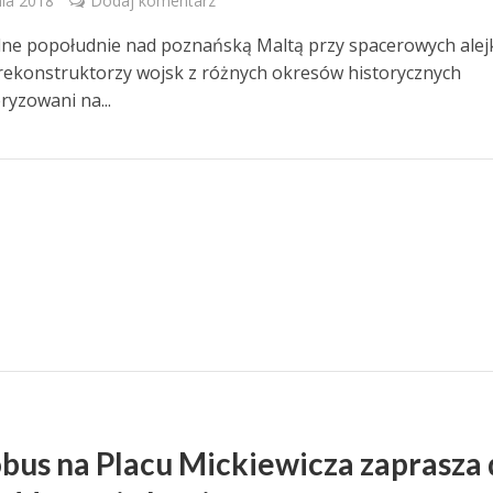
ia 2018
Dodaj komentarz
lne popołudnie nad poznańską Maltą przy spacerowych alej
ę rekonstruktorzy wojsk z różnych okresów historycznych
ryzowani na...
bus na Placu Mickiewicza zaprasza