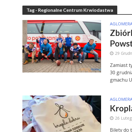
Tag - Regionalne Centrum Krwiodastwa
AGLOMERA
Zbiór
Powst
29 Grudn
Zamiast t
30 grudni
gmachu Ur
AGLOMERA
Kropl
26 Lute
Bilety do 