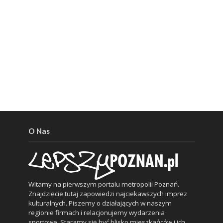
O Nas
Witamy na pierwszym portalu metropolii Poznań.
Znajdziecie tutaj zapowiedzi najciekawszych imprez
kulturalnych. Piszemy o działających w naszym
regionie firmach i relacjonujemy wydarzenia
sportowe. Staramy się być blisko mieszkańców i ich