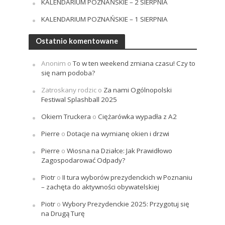
KALENDARIUM POZNAŃSKIE – 2 SIERPNIA
KALENDARIUM POZNAŃSKIE – 1 SIERPNIA
Ostatnio komentowane
Anonim
o
To w ten weekend zmiana czasu! Czy to
się nam podoba?
Zatroskany rodzic
o
Za nami Ogólnopolski
Festiwal Splashball 2025
Okiem Truckera
o
Ciężarówka wypadła z A2
Pierre
o
Dotacje na wymianę okien i drzwi
Pierre
o
Wiosna na Działce: Jak Prawidłowo
Zagospodarować Odpady?
Piotr
o
II tura wyborów prezydenckich w Poznaniu
– zachęta do aktywności obywatelskiej
Piotr
o
Wybory Prezydenckie 2025: Przygotuj się
na Drugą Turę