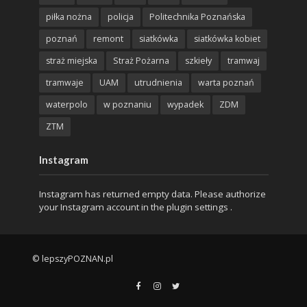
piłka nożna
policja
Politechnika Poznańska
poznań
remont
siatkówka
siatkówka kobiet
straż miejska
Straż Pożarna
szkieły
tramwaj
tramwaje
UAM
utrudnienia
warta poznań
waterpolo
w poznaniu
wypadek
ZDM
ZTM
Instagram
Instagram has returned empty data. Please authorize
your Instagram account in the
plugin settings
.
© lepszyPOZNAN.pl