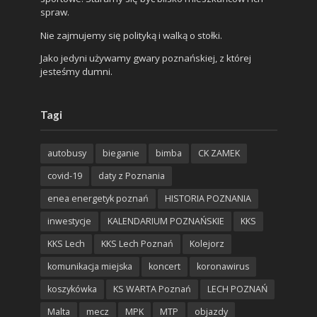
spraw.
Nie zajmujemy się polityką i walką o stołki.
Jako jedyni używamy gwary poznańskiej, z której
jesteśmy dumni.
Tagi
autobusy
bieganie
bimba
CK ZAMEK
covid-19
daty z Poznania
enea energetyk poznań
HISTORIA POZNANIA
inwestycje
KALENDARIUM POZNAŃSKIE
KKS
KKS Lech
KKS Lech Poznań
Kolejorz
komunikacja miejska
koncert
koronawirus
koszykówka
KS WARTA Poznań
LECH POZNAŃ
Malta
mecz
MPK
MTP
objazdy