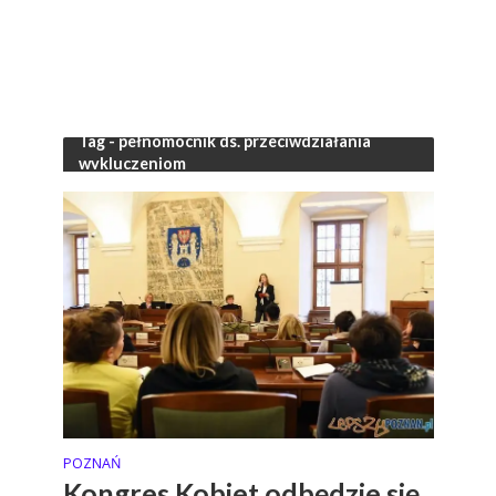
Tag - pełnomocnik ds. przeciwdziałania
wykluczeniom
POZNAŃ
Kongres Kobiet odbędzie się