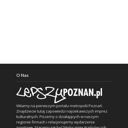
O Nas
Witamy na pierwszym portalu metropolii Poznań.
Znajdziecie tutaj zapowiedzi najciekawszych imprez
kulturalnych. Piszemy o działających w naszym
regionie firmach i relacjonujemy wydarzenia
sportowe. Staramy się być blisko mieszkańców i ich