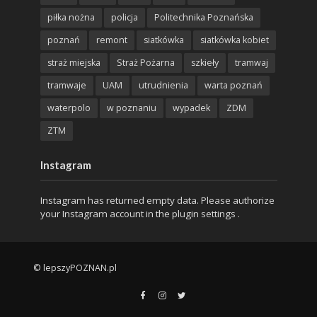
piłka nożna
policja
Politechnika Poznańska
poznań
remont
siatkówka
siatkówka kobiet
straż miejska
Straż Pożarna
szkieły
tramwaj
tramwaje
UAM
utrudnienia
warta poznań
waterpolo
w poznaniu
wypadek
ZDM
ZTM
Instagram
Instagram has returned empty data. Please authorize
your Instagram account in the
plugin settings
.
© lepszyPOZNAN.pl