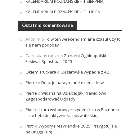
KALENDARIUM POZNAŃSKIE – 1 SIERPNIA
KALENDARIUM POZNAŃSKIE – 31 LIPCA
Ostatnio komentowane
Anonim
o
To w ten weekend zmiana czasu! Czy to
się nam podoba?
Zatroskany rodzic
o
Za nami Ogólnopolski
Festiwal Splashball 2025
Okiem Truckera
o
Ciężarówka wypadła z A2
Pierre
o
Dotacje na wymianę okien i drzwi
Pierre
o
Wiosna na Działce: Jak Prawidłowo
Zagospodarować Odpady?
Piotr
o
II tura wyborów prezydenckich w Poznaniu
– zachęta do aktywności obywatelskiej
Piotr
o
Wybory Prezydenckie 2025: Przygotuj się
na Drugą Turę