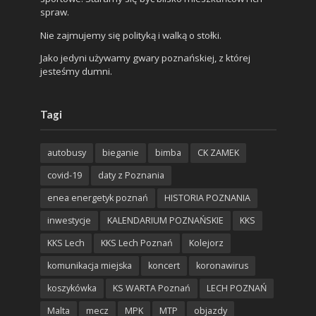
spraw.
Nie zajmujemy się polityką i walką o stołki.
Jako jedyni używamy gwary poznańskiej, z której
jesteśmy dumni.
Tagi
autobusy
bieganie
bimba
CK ZAMEK
covid-19
daty z Poznania
enea energetyk poznań
HISTORIA POZNANIA
inwestycje
KALENDARIUM POZNAŃSKIE
KKS
KKS Lech
KKS Lech Poznań
Kolejorz
komunikacja miejska
koncert
koronawirus
koszykówka
KS WARTA Poznań
LECH POZNAŃ
Malta
mecz
MPK
MTP
objazdy