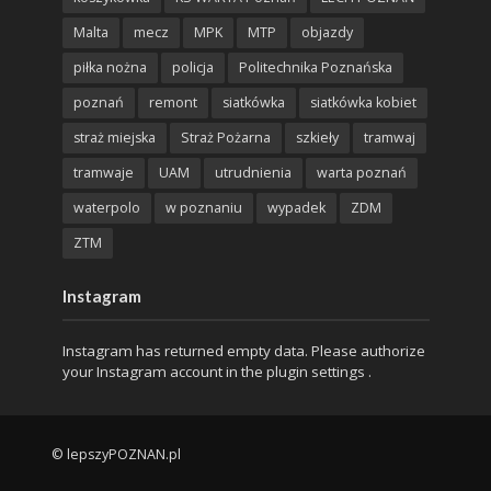
Malta
mecz
MPK
MTP
objazdy
piłka nożna
policja
Politechnika Poznańska
poznań
remont
siatkówka
siatkówka kobiet
straż miejska
Straż Pożarna
szkieły
tramwaj
tramwaje
UAM
utrudnienia
warta poznań
waterpolo
w poznaniu
wypadek
ZDM
ZTM
Instagram
Instagram has returned empty data. Please authorize
your Instagram account in the
plugin settings
.
© lepszyPOZNAN.pl