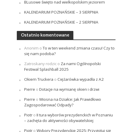
BLusowe święto nad wielkopolskim jeziorem
KALENDARIUM POZNAŃSKIE – 3 SIERPNIA
KALENDARIUM POZNAŃSKIE – 2 SIERPNIA
Ostatnio komentowane
Anonim
o
To w ten weekend zmiana czasu! Czy to
się nam podoba?
Zatroskany rodzic
o
Za nami Ogólnopolski
Festiwal Splashball 2025
Okiem Truckera
o
Ciężarówka wypadła z A2
Pierre
o
Dotacje na wymianę okien i drzwi
Pierre
o
Wiosna na Działce: Jak Prawidłowo
Zagospodarować Odpady?
Piotr
o
II tura wyborów prezydenckich w Poznaniu
– zachęta do aktywności obywatelskiej
Piotr
o
Wybory Prezydenckie 2025: Przygotuj się