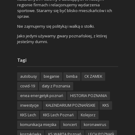
regionie firmach i relacjonujemy wydarzenia
sportowe. Staramy się być blisko mieszkańców i ich
spraw.
Nie zajmujemy się polityką i walką o stołki.
Jako jedyni używamy gwary poznańskiej, z której
jesteśmy dumni.
Tagi
autobusy
bieganie
bimba
CK ZAMEK
covid-19
daty z Poznania
enea energetyk poznań
HISTORIA POZNANIA
inwestycje
KALENDARIUM POZNAŃSKIE
KKS
KKS Lech
KKS Lech Poznań
Kolejorz
komunikacja miejska
koncert
koronawirus
koszykówka
KS WARTA Poznań
LECH POZNAŃ