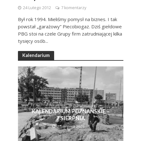
24 Lutego 2012
7 komentarzy
Był rok 1994. Mieliśmy pomysł na biznes. I tak
powstał „garażowy” Piecobiogaz. Dziś giełdowe
PBG stoi na czele Grupy firm zatrudniającej kilka
tysięcy osób...
Kalendarium
KALENDARIUM POZNAŃSKIE –
7 SIERPNIA
7 Sierpnia 2026