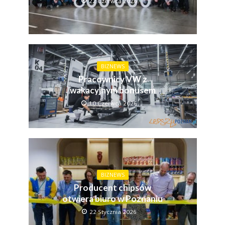
22 Czerwca 2026
BIZNEWS
Pracownicy VW z
wakacyjnym bonusem
10 Czerwca 2026
BIZNEWS
Producent chipsów
otwiera biuro w Poznaniu
22 Stycznia 2026