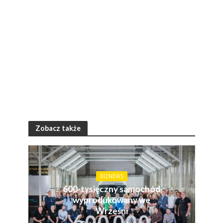
Zobacz także
BIZNEWS
600-tysięczny samochód
wyprodukowany we
Wrześni