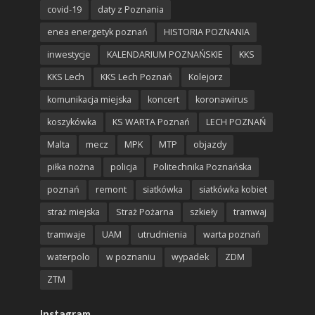
covid-19
daty z Poznania
enea energetyk poznań
HISTORIA POZNANIA
inwestycje
KALENDARIUM POZNAŃSKIE
KKS
KKS Lech
KKS Lech Poznań
Kolejorz
komunikacja miejska
koncert
koronawirus
koszykówka
KS WARTA Poznań
LECH POZNAŃ
Malta
mecz
MPK
MTP
objazdy
piłka nożna
policja
Politechnika Poznańska
poznań
remont
siatkówka
siatkówka kobiet
straż miejska
Straż Pożarna
szkieły
tramwaj
tramwaje
UAM
utrudnienia
warta poznań
waterpolo
w poznaniu
wypadek
ZDM
ZTM
Instagram