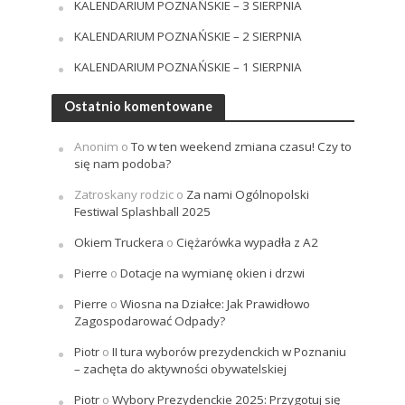
KALENDARIUM POZNAŃSKIE – 3 SIERPNIA
KALENDARIUM POZNAŃSKIE – 2 SIERPNIA
KALENDARIUM POZNAŃSKIE – 1 SIERPNIA
Ostatnio komentowane
Anonim
o
To w ten weekend zmiana czasu! Czy to
się nam podoba?
Zatroskany rodzic
o
Za nami Ogólnopolski
Festiwal Splashball 2025
Okiem Truckera
o
Ciężarówka wypadła z A2
Pierre
o
Dotacje na wymianę okien i drzwi
Pierre
o
Wiosna na Działce: Jak Prawidłowo
Zagospodarować Odpady?
Piotr
o
II tura wyborów prezydenckich w Poznaniu
– zachęta do aktywności obywatelskiej
Piotr
o
Wybory Prezydenckie 2025: Przygotuj się