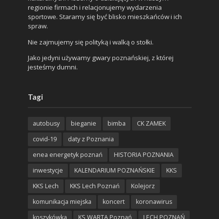
regionie firmach i relacjonujemy wydarzenia
sportowe. Staramy się być blisko mieszkańców i ich
spraw.
Nie zajmujemy się polityką i walką o stołki.
Jako jedyni używamy gwary poznańskiej, z której
jesteśmy dumni.
Tagi
autobusy
bieganie
bimba
CK ZAMEK
covid-19
daty z Poznania
enea energetyk poznań
HISTORIA POZNANIA
inwestycje
KALENDARIUM POZNAŃSKIE
KKS
KKS Lech
KKS Lech Poznań
Kolejorz
komunikacja miejska
koncert
koronawirus
koszykówka
KS WARTA Poznań
LECH POZNAŃ