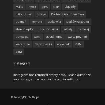
Malta
mecz
MPK
MTP
objazdy
piłka nożna
policja
Politechnika Poznańska
poznań
remont
siatkówka
siatkówka kobiet
straż miejska
Straż Pożarna
szkieły
tramwaj
tramwaje
UAM
utrudnienia
warta poznań
waterpolo
w poznaniu
wypadek
ZDM
ZTM
Instagram
Instagram has returned empty data. Please authorize
your Instagram account in the
plugin settings
.
© lepszyPOZNAN.pl