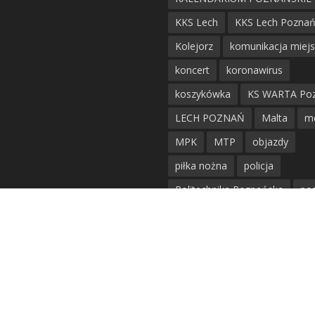
KKS Lech
KKS Lech Pozna
Kolejorz
komunikacja miej
koncert
koronawirus
koszykówka
KS WARTA Po
LECH POZNAŃ
Malta
m
MPK
MTP
objazdy
piłka nożna
policja
Politechnika Poznańska
po
remont
siatkówka
siatkówka kobiet
straż mie
Straż Pożarna
szkieły
tr
tramwaje
UAM
utrudnie
warta poznań
waterpolo