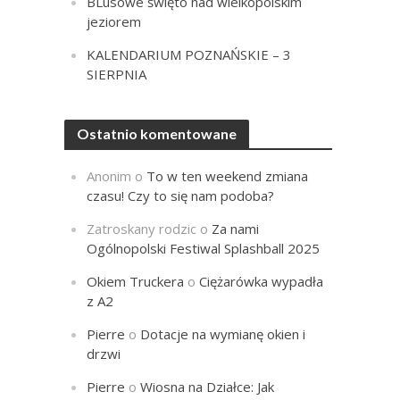
BLusowe święto nad wielkopolskim
jeziorem
KALENDARIUM POZNAŃSKIE – 3
SIERPNIA
Ostatnio komentowane
Anonim
o
To w ten weekend zmiana
czasu! Czy to się nam podoba?
Zatroskany rodzic
o
Za nami
Ogólnopolski Festiwal Splashball 2025
Okiem Truckera
o
Ciężarówka wypadła
z A2
Pierre
o
Dotacje na wymianę okien i
drzwi
Pierre
o
Wiosna na Działce: Jak