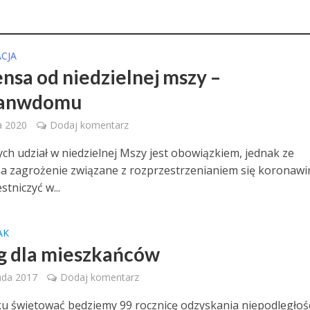
CJA
nsa od niedzielnej mszy –
tanwdomu
a 2020
Dodaj komentarz
ych udział w niedzielnej Mszy jest obowiązkiem, jednak ze
a zagrożenie związane z rozprzestrzenianiem się koronawi
stniczyć w...
AK
ag dla mieszkańców
ada 2017
Dodaj komentarz
u świętować będziemy 99 rocznicę odzyskania niepodległoś