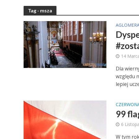
Tag - msza
AGLOMERA
Dyspe
#zos
14 Marc
Dla wiern
względu n
lepiej ucze
CZERWON
99 fl
6 Listop
W tym rok