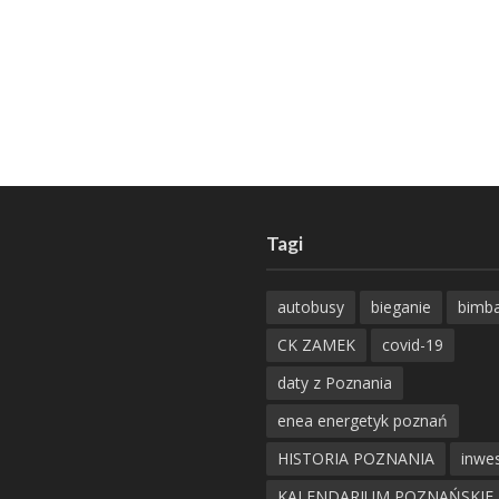
Tagi
autobusy
bieganie
bimb
CK ZAMEK
covid-19
daty z Poznania
enea energetyk poznań
HISTORIA POZNANIA
inwes
KALENDARIUM POZNAŃSKIE