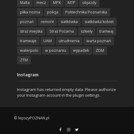
Malta
mecz
MPK
MTP
objazdy
piłka nożna
policja
Politechnika Poznańska
poznań
remont
siatkówka
siatkówka kobiet
straż miejska
Straż Pożarna
szkieły
tramwaj
tramwaje
UAM
utrudnienia
warta poznań
waterpolo
w poznaniu
wypadek
ZDM
ZTM
Instagram
Instagram has returned empty data. Please authorize
your Instagram account in the
plugin settings
.
© lepszyPOZNAN.pl