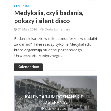
CENTRUM
Medykalia, czyli badania,
pokazy i silent disco
31 Maja 2016
Dodaj komentarz
Badania lekarskie w miłej atmosferze i w dodatki
za darmo? Takie rzeczy tylko na Medykaliach,
które organizują studenci poznańskiego
Uniwersytetu Medycznego...
Kalendarium
KALENDARIUM POZNAŃSKIE –
8 SIERPNIA
8 Sierpnia 2026