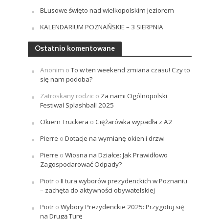
BLusowe święto nad wielkopolskim jeziorem
KALENDARIUM POZNAŃSKIE – 3 SIERPNIA
Ostatnio komentowane
Anonim
o
To w ten weekend zmiana czasu! Czy to
się nam podoba?
Zatroskany rodzic
o
Za nami Ogólnopolski
Festiwal Splashball 2025
Okiem Truckera
o
Ciężarówka wypadła z A2
Pierre
o
Dotacje na wymianę okien i drzwi
Pierre
o
Wiosna na Działce: Jak Prawidłowo
Zagospodarować Odpady?
Piotr
o
II tura wyborów prezydenckich w Poznaniu
– zachęta do aktywności obywatelskiej
Piotr
o
Wybory Prezydenckie 2025: Przygotuj się
na Drugą Turę