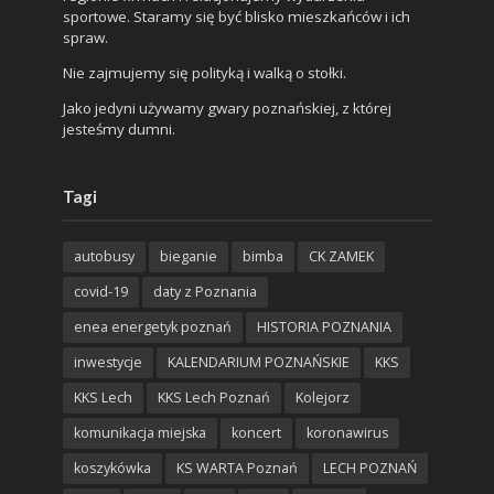
sportowe. Staramy się być blisko mieszkańców i ich
spraw.
Nie zajmujemy się polityką i walką o stołki.
Jako jedyni używamy gwary poznańskiej, z której
jesteśmy dumni.
Tagi
autobusy
bieganie
bimba
CK ZAMEK
covid-19
daty z Poznania
enea energetyk poznań
HISTORIA POZNANIA
inwestycje
KALENDARIUM POZNAŃSKIE
KKS
KKS Lech
KKS Lech Poznań
Kolejorz
komunikacja miejska
koncert
koronawirus
koszykówka
KS WARTA Poznań
LECH POZNAŃ