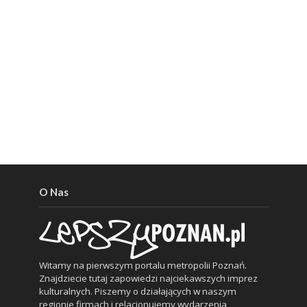
O Nas
Witamy na pierwszym portalu metropolii Poznań.
Znajdziecie tutaj zapowiedzi najciekawszych imprez
kulturalnych. Piszemy o działających w naszym
regionie firmach i relacjonujemy wydarzenia