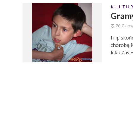
K U L T U R
Gramy
20 Czer
Filip skoń
chorobą N
leku Zaves