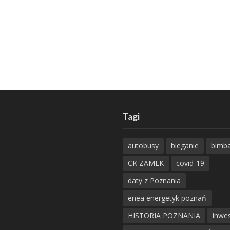
Tagi
autobusy
bieganie
bimb
CK ZAMEK
covid-19
daty z Poznania
enea energetyk poznań
HISTORIA POZNANIA
inwes