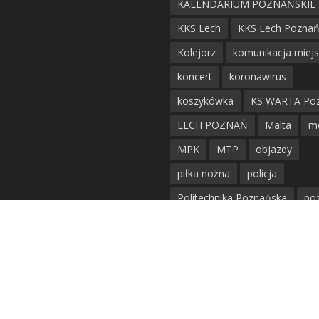
KALENDARIUM POZNAŃSKIE
KKS Lech
KKS Lech Pozna
Kolejorz
komunikacja miej
koncert
koronawirus
koszykówka
KS WARTA Po
LECH POZNAŃ
Malta
m
MPK
MTP
objazdy
piłka nożna
policja
Politechnika Poznańska
po
remont
siatkówka
siatkówka kobiet
straż mie
Straż Pożarna
szkieły
tr
tramwaje
UAM
utrudnie
warta poznań
waterpolo