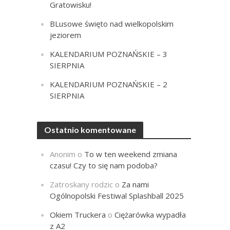
Gratowisku!
BLusowe święto nad wielkopolskim
jeziorem
KALENDARIUM POZNAŃSKIE – 3
SIERPNIA
KALENDARIUM POZNAŃSKIE – 2
SIERPNIA
Ostatnio komentowane
Anonim
o
To w ten weekend zmiana
czasu! Czy to się nam podoba?
Zatroskany rodzic
o
Za nami
Ogólnopolski Festiwal Splashball 2025
Okiem Truckera
o
Ciężarówka wypadła
z A2