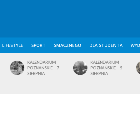
LIFESTYLE
SPORT
SMACZNEGO
DLA STUDENTA
WYD
KALENDARIUM
KALENDARIUM
POZNAŃSKIE – 7
POZNAŃSKIE – 5
SIERPNIA
SIERPNIA