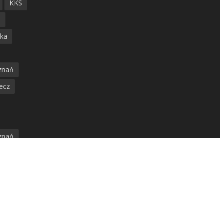
KKS
ń
ska
znań
ecz
znań
jska
amwaj
nia