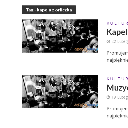
Tag - kapela z orliczka
K U L T U R
Kapela
22 Lute
Promujemy
najpięknie
K U L T U R
Muzyc
19 Lute
Promujemy
najpięknie