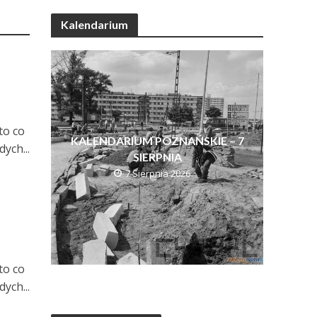
Kalendarium
to co
KALENDARIUM POZNAŃSKIE – 7
ych...
SIERPNIA
7 Sierpnia 2026
to co
ych...