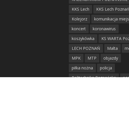
KKS Lech
KKS Lech Pozna
Kolejorz
komunikacja miej
koncert
koronawirus
koszykówka
KS WARTA Po
LECH POZNAŃ
Malta
m
MPK
MTP
objazdy
piłka nożna
policja
Politechnika Poznańska
po
remont
siatkówka
siatkówka kobiet
straż mie
Straż Pożarna
szkieły
tr
tramwaje
UAM
utrudnie
warta poznań
waterpolo