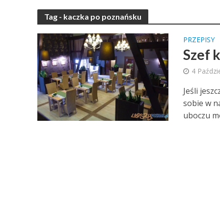
Tag - kaczka po poznańsku
PRZEPISY
Szef 
4 Paździ
Jeśli jesz
sobie w n
uboczu mo