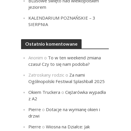
BLusowe święto nad wielkopolskim
jeziorem
KALENDARIUM POZNAŃSKIE – 3
SIERPNIA
Ostatnio komentowane
Anonim
o
To w ten weekend zmiana
czasu! Czy to się nam podoba?
Zatroskany rodzic
o
Za nami
Ogólnopolski Festiwal Splashball 2025
Okiem Truckera
o
Ciężarówka wypadła
z A2
Pierre
o
Dotacje na wymianę okien i
drzwi
Pierre
o
Wiosna na Działce: Jak