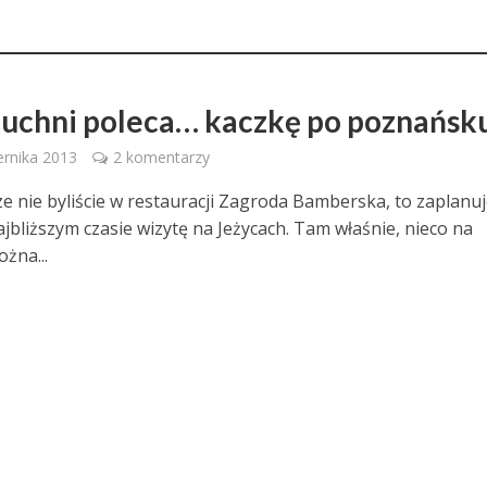
kuchni poleca… kaczkę po poznańsk
ernika 2013
2 komentarzy
cze nie byliście w restauracji Zagroda Bamberska, to zaplanuj
ajbliższym czasie wizytę na Jeżycach. Tam właśnie, nieco na
żna...