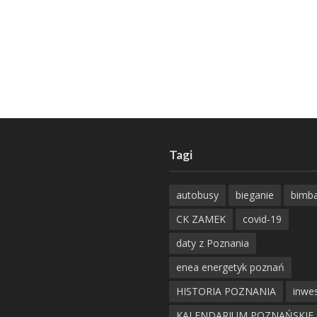
Tagi
autobusy
bieganie
bimb
CK ZAMEK
covid-19
daty z Poznania
enea energetyk poznań
HISTORIA POZNANIA
inwes
KALENDARIUM POZNAŃSKIE