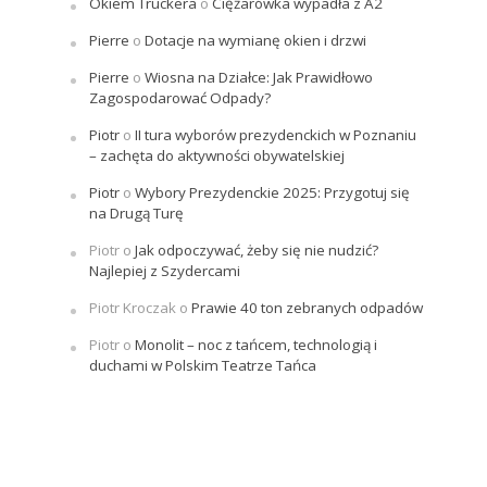
Okiem Truckera
o
Ciężarówka wypadła z A2
Pierre
o
Dotacje na wymianę okien i drzwi
Pierre
o
Wiosna na Działce: Jak Prawidłowo
Zagospodarować Odpady?
Piotr
o
II tura wyborów prezydenckich w Poznaniu
– zachęta do aktywności obywatelskiej
Piotr
o
Wybory Prezydenckie 2025: Przygotuj się
na Drugą Turę
Piotr
o
Jak odpoczywać, żeby się nie nudzić?
Najlepiej z Szydercami
Piotr Kroczak
o
Prawie 40 ton zebranych odpadów
Piotr
o
Monolit – noc z tańcem, technologią i
duchami w Polskim Teatrze Tańca