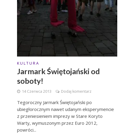
K U L T U R A
Jarmark Świętojański od
soboty!
14 Czerwca 2013
Dodaj komentarz
Tegoroczny Jarmark Świętojański po
ubiegłorocznym nawet udanym eksperymencie
z przeniesieniem imprezy w Stare Koryto
Warty, wymuszonym przez Euro 2012,
powróci...