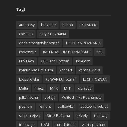
Tagi
autobusy
bieganie
bimba
CK ZAMEK
covid-19
daty z Poznania
enea energetyk poznań
HISTORIA POZNANIA
inwestycje
KALENDARIUM POZNAŃSKIE
KKS
KKS Lech
KKS Lech Poznań
Kolejorz
komunikacja miejska
koncert
koronawirus
koszykówka
KS WARTA Poznań
LECH POZNAŃ
Malta
mecz
MPK
MTP
objazdy
piłka nożna
policja
Politechnika Poznańska
poznań
remont
siatkówka
siatkówka kobiet
straż miejska
Straż Pożarna
szkieły
tramwaj
tramwaje
UAM
utrudnienia
warta poznań