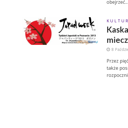
obejrzeć...
K U L T U R
Kaskad
miec
8 Paździ
Przez pię
także pos
rozpocznie