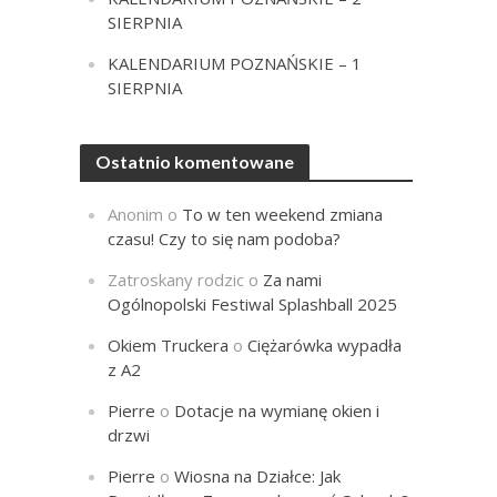
SIERPNIA
KALENDARIUM POZNAŃSKIE – 1
SIERPNIA
Ostatnio komentowane
Anonim
o
To w ten weekend zmiana
czasu! Czy to się nam podoba?
Zatroskany rodzic
o
Za nami
Ogólnopolski Festiwal Splashball 2025
Okiem Truckera
o
Ciężarówka wypadła
z A2
Pierre
o
Dotacje na wymianę okien i
drzwi
Pierre
o
Wiosna na Działce: Jak