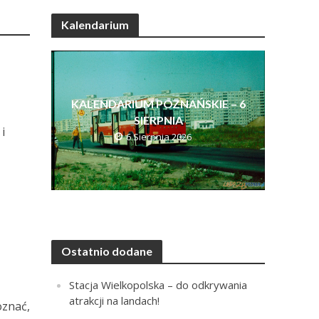
Kalendarium
KALENDARIUM POZNAŃSKIE – 6
SIERPNIA
i
6 Sierpnia 2026
Ostatnio dodane
Stacja Wielkopolska – do odkrywania
atrakcji na landach!
oznać,