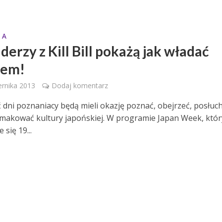
 A
erzy z Kill Bill pokażą jak władać
zem!
ernika 2013
Dodaj komentarz
ć dni poznaniacy będą mieli okazję poznać, obejrzeć, posłuch
makować kultury japońskiej. W programie Japan Week, któr
 się 19...