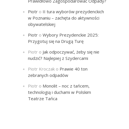
Prawidłowo Zagospodarować Odpady?
Piotr
o
II tura wyborów prezydenckich
w Poznaniu – zachęta do aktywności
obywatelskiej
Piotr
o
Wybory Prezydenckie 2025:
Przygotuj się na Drugą Turę
Piotr
o
Jak odpoczywać, żeby się nie
nudzić? Najlepiej z Szydercami
Piotr Kroczak
o
Prawie 40 ton
zebranych odpadów
Piotr
o
Monolit – noc z tańcem,
technologią i duchami w Polskim
Teatrze Tańca