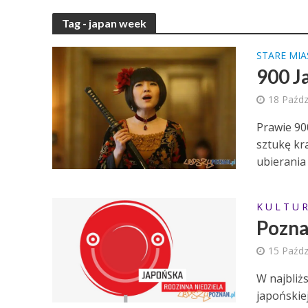
Tag - japan week
STARE MI
900 J
18 Paźdz
Prawie 90
sztukę kr
ubierania 
K U L T U R
Pozna
15 Paźdz
W najbliż
japońskie