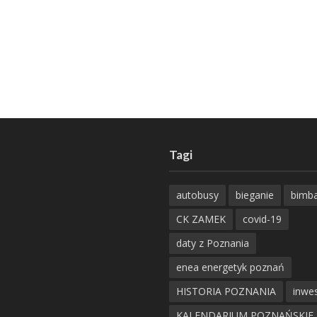
Tagi
autobusy
bieganie
bimb
CK ZAMEK
covid-19
daty z Poznania
enea energetyk poznań
HISTORIA POZNANIA
inwes
KALENDARIUM POZNAŃSKIE