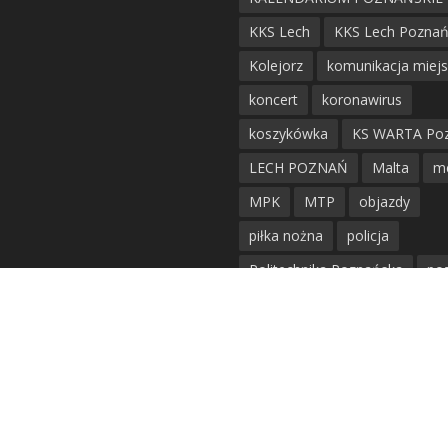
KKS Lech
KKS Lech Pozna
Kolejorz
komunikacja miej
koncert
koronawirus
koszykówka
KS WARTA Po
LECH POZNAŃ
Malta
m
MPK
MTP
objazdy
piłka nożna
policja
Politechnika Poznańska
po
remont
siatkówka
siatkówka kobiet
straż mie
Straż Pożarna
szkieły
tr
tramwaje
UAM
utrudnie
warta poznań
waterpolo