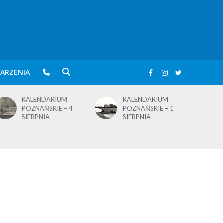
ARZENIA
KALENDARIUM
BLusowe święto nad
POZNAŃSKIE – 1
wielkopolskim
SIERPNIA
jeziorem