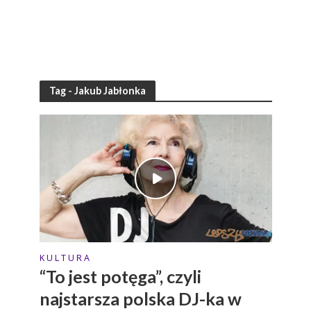
Tag - Jakub Jabłonka
K U L T U R A
“To jest potęga”, czyli
najstarsza polska DJ-ka w