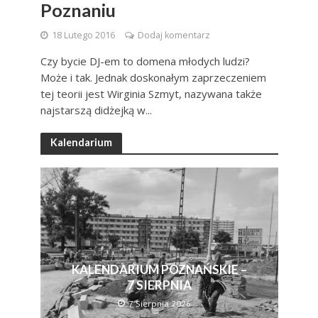
Poznaniu
18 Lutego 2016
Dodaj komentarz
Czy bycie DJ-em to domena młodych ludzi?
Może i tak. Jednak doskonałym zaprzeczeniem
tej teorii jest Wirginia Szmyt, nazywana także
najstarszą didżejką w...
Kalendarium
KALENDARIUM POZNAŃSKIE –
7 SIERPNIA
7 Sierpnia 2026