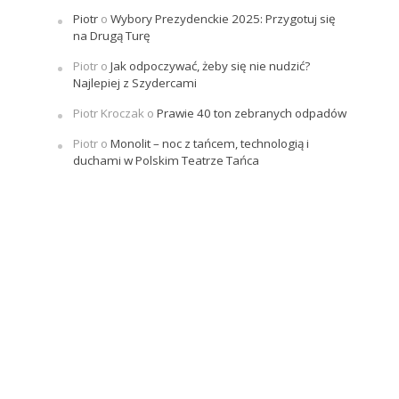
Piotr
o
Wybory Prezydenckie 2025: Przygotuj się
na Drugą Turę
Piotr
o
Jak odpoczywać, żeby się nie nudzić?
Najlepiej z Szydercami
Piotr Kroczak
o
Prawie 40 ton zebranych odpadów
Piotr
o
Monolit – noc z tańcem, technologią i
duchami w Polskim Teatrze Tańca