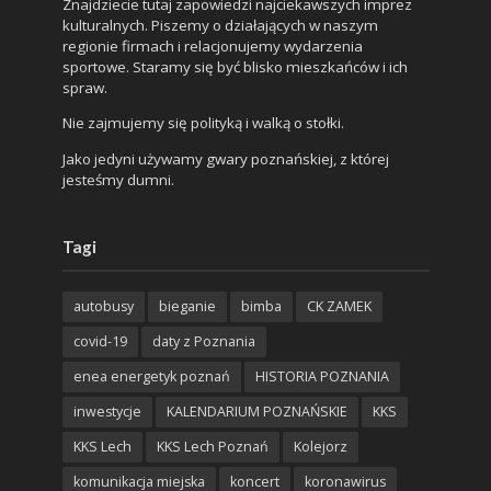
Znajdziecie tutaj zapowiedzi najciekawszych imprez
kulturalnych. Piszemy o działających w naszym
regionie firmach i relacjonujemy wydarzenia
sportowe. Staramy się być blisko mieszkańców i ich
spraw.
Nie zajmujemy się polityką i walką o stołki.
Jako jedyni używamy gwary poznańskiej, z której
jesteśmy dumni.
Tagi
autobusy
bieganie
bimba
CK ZAMEK
covid-19
daty z Poznania
enea energetyk poznań
HISTORIA POZNANIA
inwestycje
KALENDARIUM POZNAŃSKIE
KKS
KKS Lech
KKS Lech Poznań
Kolejorz
komunikacja miejska
koncert
koronawirus