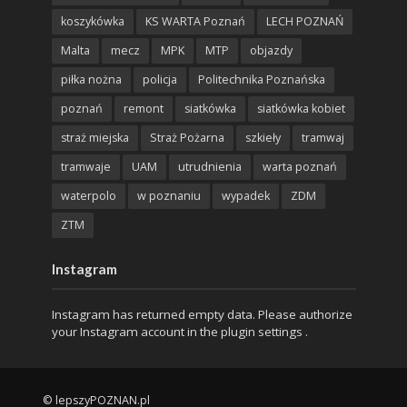
koszykówka
KS WARTA Poznań
LECH POZNAŃ
Malta
mecz
MPK
MTP
objazdy
piłka nożna
policja
Politechnika Poznańska
poznań
remont
siatkówka
siatkówka kobiet
straż miejska
Straż Pożarna
szkieły
tramwaj
tramwaje
UAM
utrudnienia
warta poznań
waterpolo
w poznaniu
wypadek
ZDM
ZTM
Instagram
Instagram has returned empty data. Please authorize
your Instagram account in the
plugin settings
.
© lepszyPOZNAN.pl