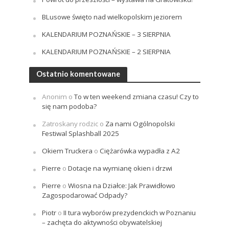
BLusowe święto nad wielkopolskim jeziorem
KALENDARIUM POZNAŃSKIE – 3 SIERPNIA
KALENDARIUM POZNAŃSKIE – 2 SIERPNIA
Ostatnio komentowane
Anonim
o
To w ten weekend zmiana czasu! Czy to
się nam podoba?
Zatroskany rodzic
o
Za nami Ogólnopolski
Festiwal Splashball 2025
Okiem Truckera
o
Ciężarówka wypadła z A2
Pierre
o
Dotacje na wymianę okien i drzwi
Pierre
o
Wiosna na Działce: Jak Prawidłowo
Zagospodarować Odpady?
Piotr
o
II tura wyborów prezydenckich w Poznaniu
– zachęta do aktywności obywatelskiej