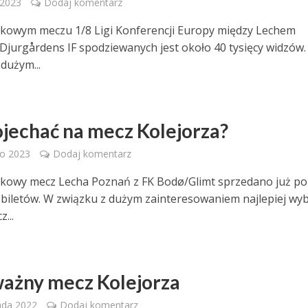
 2023
Dodaj komentarz
kowym meczu 1/8 Ligi Konferencji Europy między Lechem
Djurgårdens IF spodziewanych jest około 40 tysięcy widzów
dużym...
ojechać na mecz Kolejorza?
go 2023
Dodaj komentarz
kowy mecz Lecha Poznań z FK Bodø/Glimt sprzedano już p
y biletów. W związku z dużym zainteresowaniem najlepiej wy
...
ważny mecz Kolejorza
ada 2022
Dodaj komentarz