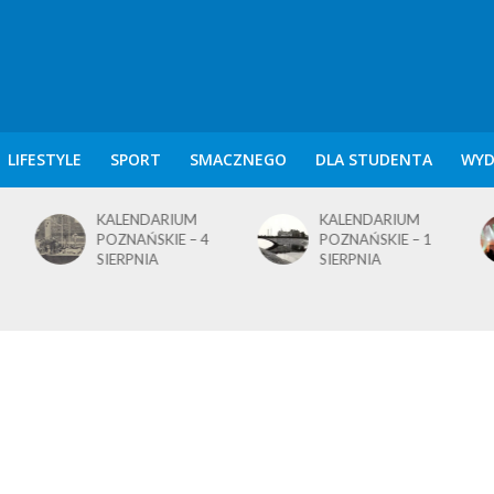
LIFESTYLE
SPORT
SMACZNEGO
DLA STUDENTA
WYD
KALENDARIUM
KALENDARIUM
POZNAŃSKIE – 4
POZNAŃSKIE – 1
SIERPNIA
SIERPNIA