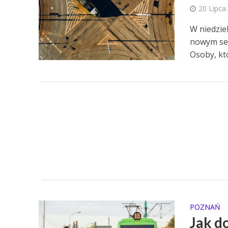
20 Lipca
W niedzie
nowym sez
Osoby, któ
POZNAŃ
Jak d