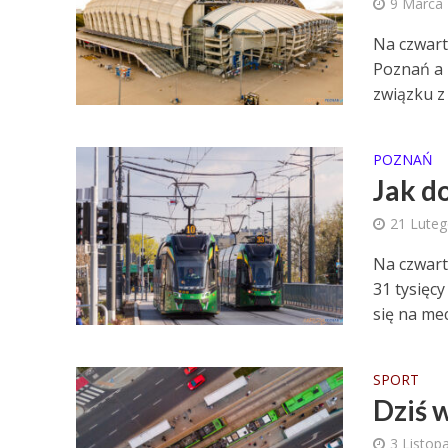
9 Marca
Na czwart
Poznań a 
związku z 
POZNAŃ
Jak d
21 Lute
Na czwart
31 tysięc
się na mecz
SPORT
Dziś 
3 Listop