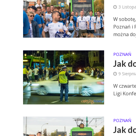
3 Listop
W sobotę,
Poznań i 
można doj
POZNAŃ
Jak d
9 Sierpn
W czwartek
Ligi Konfe
POZNAŃ
Jak d