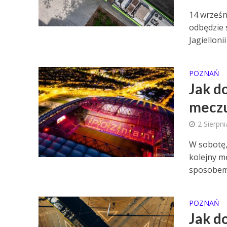
14 wrześn
odbędzie 
Jagiellonii
POZNAŃ
Jak d
mecz
2 Sierpn
W sobotę, 
kolejny m
sposobem 
POZNAŃ
Jak d