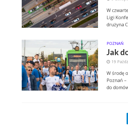
W czwarte
Ligi Konf
drużyna CF
POZNAŃ
Jak d
19 Paźdz
W środę o
Poznań – 
do domów.