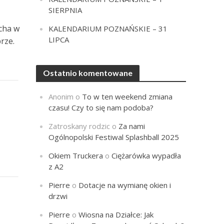
SIERPNIA
echa w
KALENDARIUM POZNAŃSKIE – 31
LIPCA
rze.
Ostatnio komentowane
Anonim
o
To w ten weekend zmiana
czasu! Czy to się nam podoba?
Zatroskany rodzic
o
Za nami
Ogólnopolski Festiwal Splashball 2025
Okiem Truckera
o
Ciężarówka wypadła
z A2
Pierre
o
Dotacje na wymianę okien i
drzwi
Pierre
o
Wiosna na Działce: Jak