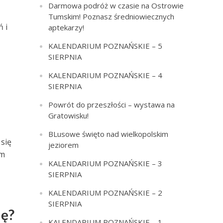
Darmowa podróż w czasie na Ostrowie
u
Tumskim! Poznasz średniowiecznych
 i
aptekarzy!
KALENDARIUM POZNAŃSKIE – 5
SIERPNIA
KALENDARIUM POZNAŃSKIE – 4
SIERPNIA
Powrót do przeszłości – wystawa na
Gratowisku!
BLusowe święto nad wielkopolskim
 się
jeziorem
ym
KALENDARIUM POZNAŃSKIE – 3
SIERPNIA
KALENDARIUM POZNAŃSKIE – 2
SIERPNIA
lę?
KALENDARIUM POZNAŃSKIE – 1