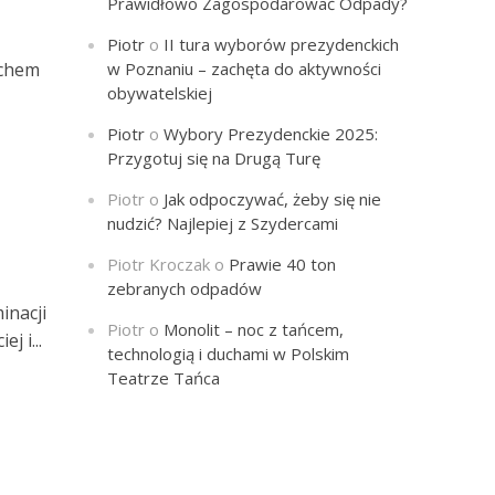
Prawidłowo Zagospodarować Odpady?
Piotr
o
II tura wyborów prezydenckich
echem
w Poznaniu – zachęta do aktywności
obywatelskiej
Piotr
o
Wybory Prezydenckie 2025:
Przygotuj się na Drugą Turę
Piotr
o
Jak odpoczywać, żeby się nie
nudzić? Najlepiej z Szydercami
Piotr Kroczak
o
Prawie 40 ton
zebranych odpadów
inacji
Piotr
o
Monolit – noc z tańcem,
j i...
technologią i duchami w Polskim
Teatrze Tańca