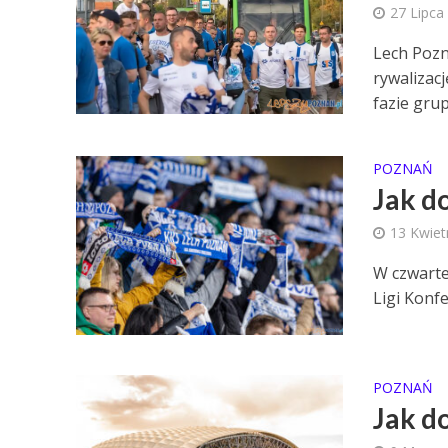
27 Lipca
Lech Poz
rywalizac
fazie grup
POZNAŃ
Jak d
13 Kwiet
W czwarte
Ligi Konfe
POZNAŃ
Jak d