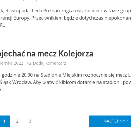
k, 3 listopada, Lech Poznań zagra ostatni mecz w fazie gru
erencji Europy. Przeciwnikiem będzie dotychczas niepokona
...
ojechać na mecz Kolejorza
iernika 2022
Dodaj komentarz
 godzinie 20:30 na Stadionie Miejskim rozpocznie się mecz 
Śląsk Wrocław. Aby ułatwić kibicom dotarcie na stadion i po
..
1
2
3
NASTĘPNY