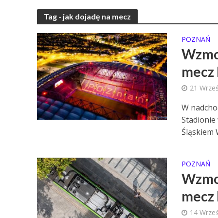
Tag - jak dojadę na mecz
POZNAŃ
Wzmoc
mecz 
21 Wrześ
W nadchod
Stadionie
Śląskiem W
POZNAŃ
Wzmoc
mecz 
14 Wrześ