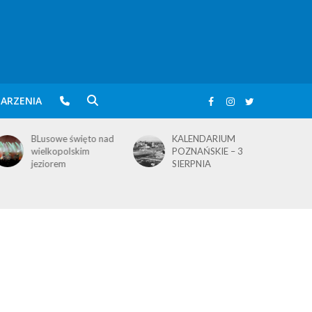
ARZENIA
BLusowe święto nad
KALENDARIUM
wielkopolskim
POZNAŃSKIE – 3
jeziorem
SIERPNIA