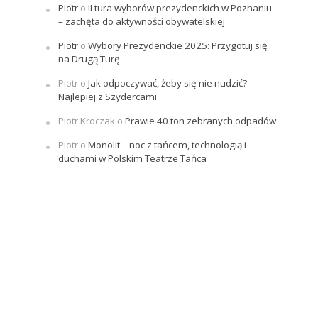
Piotr
o
II tura wyborów prezydenckich w Poznaniu
– zachęta do aktywności obywatelskiej
Piotr
o
Wybory Prezydenckie 2025: Przygotuj się
na Drugą Turę
Piotr
o
Jak odpoczywać, żeby się nie nudzić?
Najlepiej z Szydercami
Piotr Kroczak
o
Prawie 40 ton zebranych odpadów
Piotr
o
Monolit – noc z tańcem, technologią i
duchami w Polskim Teatrze Tańca