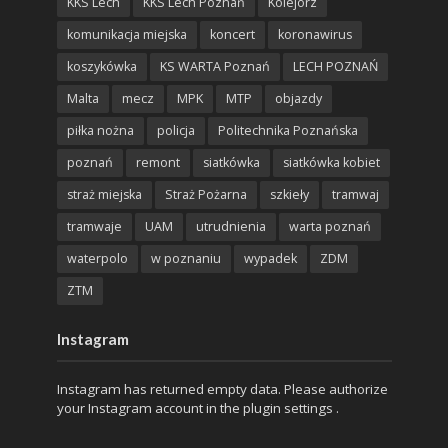
KKS Lech
KKS Lech Poznań
Kolejorz
komunikacja miejska
koncert
koronawirus
koszykówka
KS WARTA Poznań
LECH POZNAŃ
Malta
mecz
MPK
MTP
objazdy
piłka nożna
policja
Politechnika Poznańska
poznań
remont
siatkówka
siatkówka kobiet
straż miejska
Straż Pożarna
szkieły
tramwaj
tramwaje
UAM
utrudnienia
warta poznań
waterpolo
w poznaniu
wypadek
ZDM
ZTM
Instagram
Instagram has returned empty data. Please authorize
your Instagram account in the
plugin settings
.