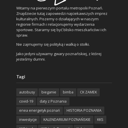
Witamy na pierwszym portalu metropolii Poznań.
Znajdziecie tutaj zapowiedzi najciekawszych imprez
kulturalnych. Piszemy o działających w naszym
regionie firmach i relacjonujemy wydarzenia
sportowe. Staramy się być blisko mieszkańców i ich
spraw.
Nie zajmujemy się polityką i walką o stołki.
Jako jedyni używamy gwary poznańskiej, z której
jesteśmy dumni.
Tagi
autobusy
bieganie
bimba
CK ZAMEK
covid-19
daty z Poznania
enea energetyk poznań
HISTORIA POZNANIA
inwestycje
KALENDARIUM POZNAŃSKIE
KKS