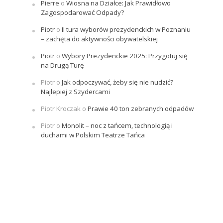
Pierre
o
Wiosna na Działce: Jak Prawidłowo
Zagospodarować Odpady?
Piotr
o
II tura wyborów prezydenckich w Poznaniu
– zachęta do aktywności obywatelskiej
Piotr
o
Wybory Prezydenckie 2025: Przygotuj się
na Drugą Turę
Piotr
o
Jak odpoczywać, żeby się nie nudzić?
Najlepiej z Szydercami
Piotr Kroczak
o
Prawie 40 ton zebranych odpadów
Piotr
o
Monolit – noc z tańcem, technologią i
duchami w Polskim Teatrze Tańca