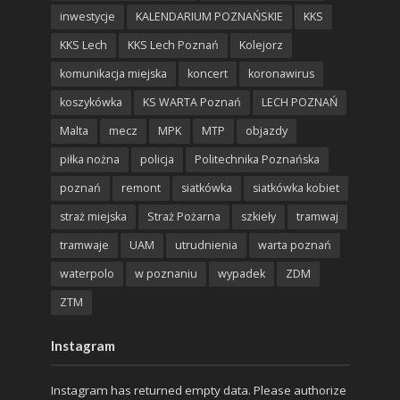
inwestycje
KALENDARIUM POZNAŃSKIE
KKS
KKS Lech
KKS Lech Poznań
Kolejorz
komunikacja miejska
koncert
koronawirus
koszykówka
KS WARTA Poznań
LECH POZNAŃ
Malta
mecz
MPK
MTP
objazdy
piłka nożna
policja
Politechnika Poznańska
poznań
remont
siatkówka
siatkówka kobiet
straż miejska
Straż Pożarna
szkieły
tramwaj
tramwaje
UAM
utrudnienia
warta poznań
waterpolo
w poznaniu
wypadek
ZDM
ZTM
Instagram
Instagram has returned empty data. Please authorize