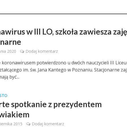
wirus w III LO, szkoła zawiesza zaj
onarne
nia 2020
Dodaj komentarz
 koronawirusem potwierdzono u dwóch nauczycieli III Lice
tałcącego im. św. Jana Kantego w Poznaniu. Stacjonarne zaj
ają być...
ASTO
te spotkanie z prezydentem
wiakiem
iernika 2015
Dodaj komentarz