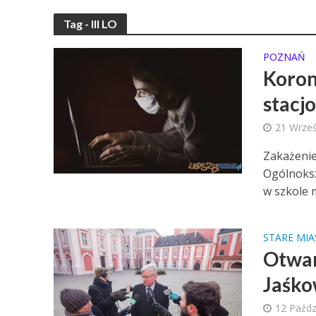
Tag - III LO
POZNAŃ
Korona
stacj
21 Wrześ
Zakażenie
Ogólnoksz
w szkole m
STARE MI
Otwar
Jaśko
12 Paźdz