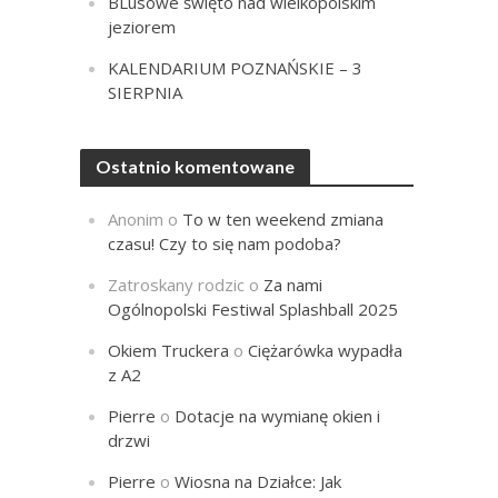
BLusowe święto nad wielkopolskim
jeziorem
KALENDARIUM POZNAŃSKIE – 3
SIERPNIA
Ostatnio komentowane
Anonim
o
To w ten weekend zmiana
czasu! Czy to się nam podoba?
Zatroskany rodzic
o
Za nami
Ogólnopolski Festiwal Splashball 2025
Okiem Truckera
o
Ciężarówka wypadła
z A2
Pierre
o
Dotacje na wymianę okien i
drzwi
Pierre
o
Wiosna na Działce: Jak