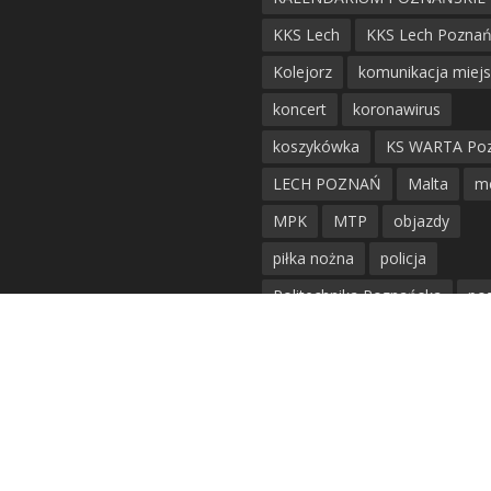
KKS Lech
KKS Lech Pozna
Kolejorz
komunikacja miej
koncert
koronawirus
koszykówka
KS WARTA Po
LECH POZNAŃ
Malta
m
MPK
MTP
objazdy
piłka nożna
policja
Politechnika Poznańska
po
remont
siatkówka
siatkówka kobiet
straż mie
Straż Pożarna
szkieły
tr
tramwaje
UAM
utrudnie
warta poznań
waterpolo