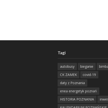
Tagi
autobusy
bieganie
bimb
CK ZAMEK
covid-19
daty z Poznania
enea energetyk poznań
HISTORIA POZNANIA
inwes
KALENDARIUM POZNAŃSKIE