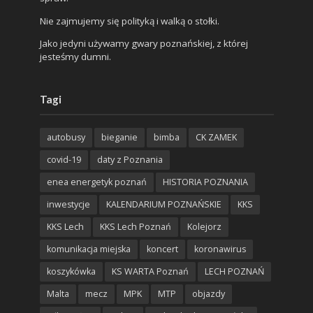
Nie zajmujemy się polityką i walką o stołki.
Jako jedyni używamy gwary poznańskiej, z której
jesteśmy dumni.
Tagi
autobusy
bieganie
bimba
CK ZAMEK
covid-19
daty z Poznania
enea energetyk poznań
HISTORIA POZNANIA
inwestycje
KALENDARIUM POZNAŃSKIE
KKS
KKS Lech
KKS Lech Poznań
Kolejorz
komunikacja miejska
koncert
koronawirus
koszykówka
KS WARTA Poznań
LECH POZNAŃ
Malta
mecz
MPK
MTP
objazdy