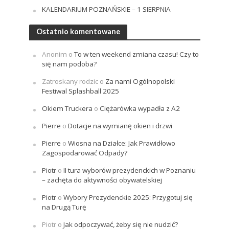
KALENDARIUM POZNAŃSKIE – 1 SIERPNIA
Ostatnio komentowane
Anonim
o
To w ten weekend zmiana czasu! Czy to
się nam podoba?
Zatroskany rodzic
o
Za nami Ogólnopolski
Festiwal Splashball 2025
Okiem Truckera
o
Ciężarówka wypadła z A2
Pierre
o
Dotacje na wymianę okien i drzwi
Pierre
o
Wiosna na Działce: Jak Prawidłowo
Zagospodarować Odpady?
Piotr
o
II tura wyborów prezydenckich w Poznaniu
– zachęta do aktywności obywatelskiej
Piotr
o
Wybory Prezydenckie 2025: Przygotuj się
na Drugą Turę
Piotr
o
Jak odpoczywać, żeby się nie nudzić?