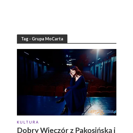
Tag - Grupa MoCarta
K U L T U R A
Dobry Wieczór z Pakosińską i