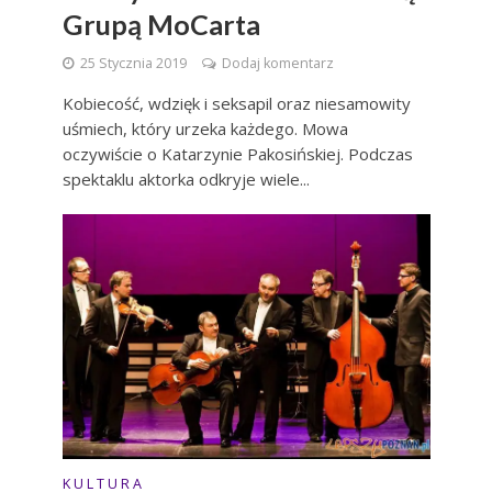
Grupą MoCarta
25 Stycznia 2019
Dodaj komentarz
Kobiecość, wdzięk i seksapil oraz niesamowity
uśmiech, który urzeka każdego. Mowa
oczywiście o Katarzynie Pakosińskiej. Podczas
spektaklu aktorka odkryje wiele...
K U L T U R A