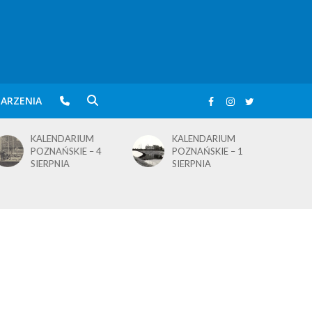
ARZENIA
KALENDARIUM
BLusowe święto nad
POZNAŃSKIE – 1
wielkopolskim
SIERPNIA
jeziorem