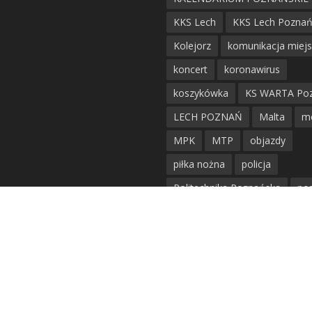
KKS Lech
KKS Lech Pozna
Kolejorz
komunikacja miej
koncert
koronawirus
koszykówka
KS WARTA Po
LECH POZNAŃ
Malta
m
MPK
MTP
objazdy
piłka nożna
policja
Politechnika Poznańska
po
remont
siatkówka
siatkówka kobiet
straż mie
Straż Pożarna
szkieły
tr
tramwaje
UAM
utrudnie
warta poznań
waterpolo