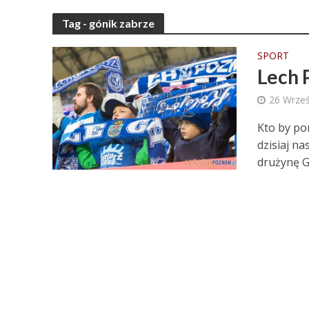
Tag - gónik zabrze
SPORT
Lech 
26 Wrześ
Kto by po
dzisiaj n
drużynę G