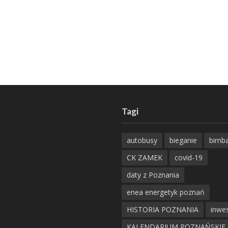
Tagi
autobusy
bieganie
bimb
CK ZAMEK
covid-19
daty z Poznania
enea energetyk poznań
HISTORIA POZNANIA
inwes
KALENDARIUM POZNAŃSKIE