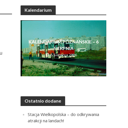
Kalendarium
KALENDARIUM POZNAŃSKIE – 6
SIERPNIA
cu
6 Sierpnia 2026
Ostatnio dodane
Stacja Wielkopolska – do odkrywania
atrakcji na landach!