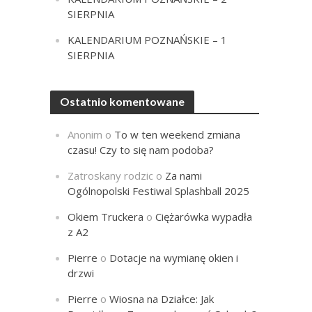
SIERPNIA
KALENDARIUM POZNAŃSKIE – 1
SIERPNIA
Ostatnio komentowane
Anonim
o
To w ten weekend zmiana
czasu! Czy to się nam podoba?
Zatroskany rodzic
o
Za nami
Ogólnopolski Festiwal Splashball 2025
Okiem Truckera
o
Ciężarówka wypadła
z A2
Pierre
o
Dotacje na wymianę okien i
drzwi
Pierre
o
Wiosna na Działce: Jak