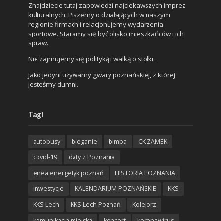
Znajdziecie tutaj zapowiedzi najciekawszych imprez
kulturalnych. Piszemy o działających w naszym
regionie firmach i relacjonujemy wydarzenia
sportowe. Staramy się być blisko mieszkańców i ich
spraw.
Nie zajmujemy się polityką i walką o stołki.
Jako jedyni używamy gwary poznańskiej, z której
jesteśmy dumni.
Tagi
autobusy
bieganie
bimba
CK ZAMEK
covid-19
daty z Poznania
enea energetyk poznań
HISTORIA POZNANIA
inwestycje
KALENDARIUM POZNAŃSKIE
KKS
KKS Lech
KKS Lech Poznań
Kolejorz
komunikacja miejska
koncert
koronawirus