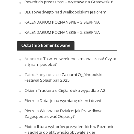
Powrót do przeszłości – wystawa na Gratowisku!
BLusowe święto nad wielkopolskim jeziorem
KALENDARIUM POZNAŃSKIE – 3 SIERPNIA
KALENDARIUM POZNAŃSKIE – 2 SIERPNIA
Ostatnio komentowane
Anonim
o
To w ten weekend zmiana czasu! Czy to
się nam podoba?
Zatroskany rodzic
o
Za nami Ogólnopolski
Festiwal Splashball 2025
Okiem Truckera
o
Ciężarówka wypadła z A2
Pierre
o
Dotacje na wymianę okien i drzwi
Pierre
o
Wiosna na Działce: Jak Prawidłowo
Zagospodarować Odpady?
Piotr
o
II tura wyborów prezydenckich w Poznaniu
– zachęta do aktywności obywatelskiej