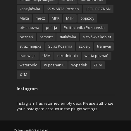
koszykówka
KS WARTA Poznań
LECH POZNAŃ
Malta
mecz
MPK
MTP
objazdy
piłka nożna
policja
Politechnika Poznańska
poznań
remont
siatkówka
siatkówka kobiet
straż miejska
Straż Pożarna
szkieły
tramwaj
tramwaje
UAM
utrudnienia
warta poznań
waterpolo
w poznaniu
wypadek
ZDM
ZTM
Instagram
Instagram has returned empty data. Please authorize
your Instagram account in the
plugin settings
.
© lepszyPOZNAN.pl