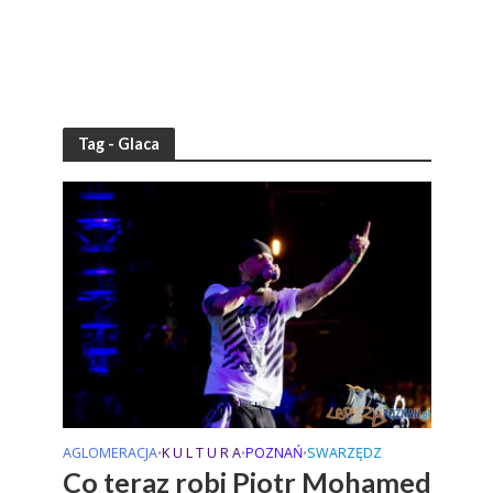
Tag - Glaca
AGLOMERACJA
K U L T U R A
POZNAŃ
SWARZĘDZ
•
•
•
Co teraz robi Piotr Mohamed