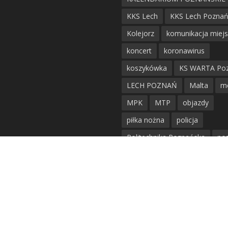
KKS Lech
KKS Lech Pozna
Kolejorz
komunikacja miej
koncert
koronawirus
koszykówka
KS WARTA Po
LECH POZNAŃ
Malta
m
MPK
MTP
objazdy
piłka nożna
policja
Politechnika Poznańska
po
remont
siatkówka
siatkówka kobiet
straż mie
Straż Pożarna
szkieły
tr
tramwaje
UAM
utrudnie
warta poznań
waterpolo