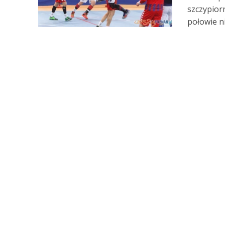
szczypior
połowie ni