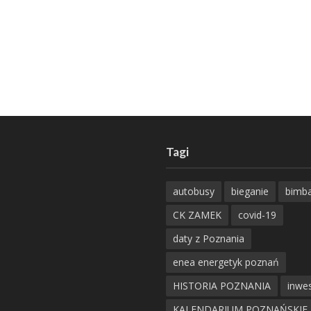
Tagi
autobusy
bieganie
bimb
CK ZAMEK
covid-19
daty z Poznania
enea energetyk poznań
HISTORIA POZNANIA
inwes
KALENDARIUM POZNAŃSKIE