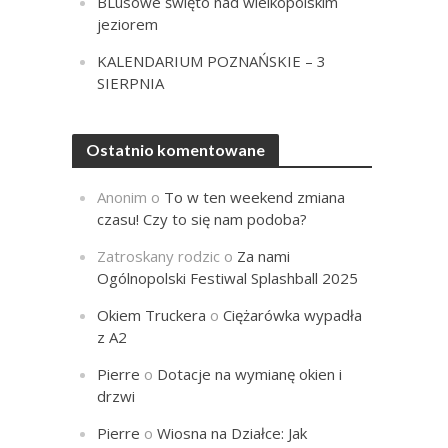
BLusowe święto nad wielkopolskim
jeziorem
KALENDARIUM POZNAŃSKIE – 3
SIERPNIA
Ostatnio komentowane
Anonim
o
To w ten weekend zmiana
czasu! Czy to się nam podoba?
Zatroskany rodzic
o
Za nami
Ogólnopolski Festiwal Splashball 2025
Okiem Truckera
o
Ciężarówka wypadła
z A2
Pierre
o
Dotacje na wymianę okien i
drzwi
Pierre
o
Wiosna na Działce: Jak