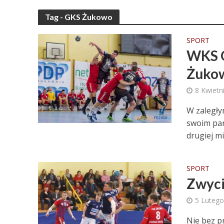
Tag - GKS Żukowo
SPORT
WKS G
Żuko
8 Kwietn
W zaległy
swoim par
drugiej mi
SPORT
Zwyci
5 Lutego
Nie bez pr