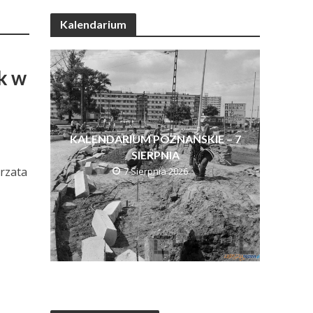
Kalendarium
k w
KALENDARIUM POZNAŃSKIE – 7
SIERPNIA
orzata
7 Sierpnia 2026