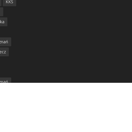
KKS
ń
ska
znań
ecz
znań
jska
amwaj
nia