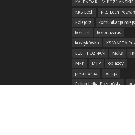
KALENDARIUM POZNAŃSKIE
KKS Lech
KKS Lech Pozna
Kolejorz
komunikacja miej
koncert
koronawirus
koszykówka
KS WARTA Po
LECH POZNAŃ
Malta
m
MPK
MTP
objazdy
piłka nożna
policja
Politechnika Poznańska
po
remont
siatkówka
siatkówka kobiet
straż mie
Straż Pożarna
szkieły
tr
tramwaje
UAM
utrudnie
warta poznań
waterpolo