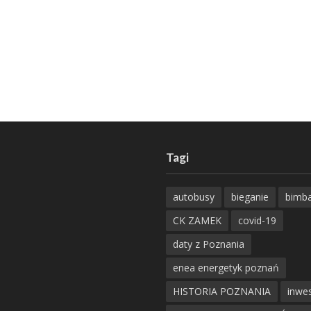
Tagi
autobusy
bieganie
bimb
CK ZAMEK
covid-19
daty z Poznania
enea energetyk poznań
HISTORIA POZNANIA
inwes