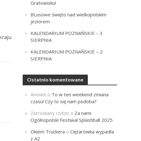
Gratowisku!
BLusowe święto nad wielkopolskim
jeziorem
KALENDARIUM POZNAŃSKIE – 3
kraju
SIERPNIA
KALENDARIUM POZNAŃSKIE – 2
SIERPNIA
Ostatnio komentowane
Anonim
o
To w ten weekend zmiana
czasu! Czy to się nam podoba?
Zatroskany rodzic
o
Za nami
Ogólnopolski Festiwal Splashball 2025
Okiem Truckera
o
Ciężarówka wypadła
z A2