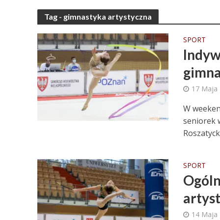
Tag - gimnastyka artystyczna
SPORT
Indyw
gimna
17 Maja
W weekend
seniorek 
Roszatyck
SPORT
Ogóln
artys
14 Maja