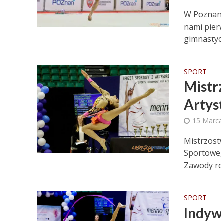
W Poznani
nami pier
gimnastyce
SPORT
Mistr
Artys
15 Marc
Mistrzost
Sportoweg
Zawody ro
SPORT
Indyw