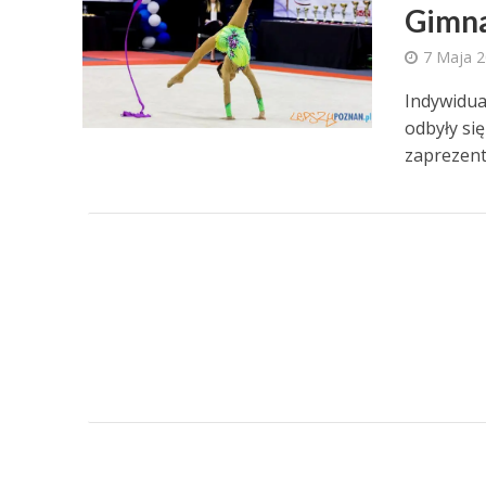
Gimna
7 Maja 
Indywidua
odbyły si
zaprezento