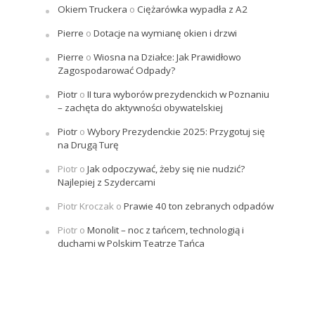
Okiem Truckera
o
Ciężarówka wypadła z A2
Pierre
o
Dotacje na wymianę okien i drzwi
Pierre
o
Wiosna na Działce: Jak Prawidłowo
Zagospodarować Odpady?
Piotr
o
II tura wyborów prezydenckich w Poznaniu
– zachęta do aktywności obywatelskiej
Piotr
o
Wybory Prezydenckie 2025: Przygotuj się
na Drugą Turę
Piotr
o
Jak odpoczywać, żeby się nie nudzić?
Najlepiej z Szydercami
Piotr Kroczak
o
Prawie 40 ton zebranych odpadów
Piotr
o
Monolit – noc z tańcem, technologią i
duchami w Polskim Teatrze Tańca