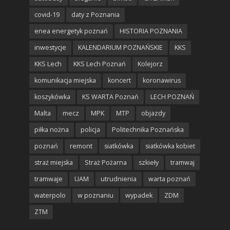
covid-19
daty z Poznania
enea energetyk poznań
HISTORIA POZNANIA
inwestycje
KALENDARIUM POZNAŃSKIE
KKS
KKS Lech
KKS Lech Poznań
Kolejorz
komunikacja miejska
koncert
koronawirus
koszykówka
KS WARTA Poznań
LECH POZNAŃ
Malta
mecz
MPK
MTP
objazdy
piłka nożna
policja
Politechnika Poznańska
poznań
remont
siatkówka
siatkówka kobiet
straż miejska
Straż Pożarna
szkieły
tramwaj
tramwaje
UAM
utrudnienia
warta poznań
waterpolo
w poznaniu
wypadek
ZDM
ZTM