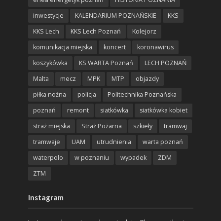
inwestycje
KALENDARIUM POZNAŃSKIE
KKS
KKS Lech
KKS Lech Poznań
Kolejorz
komunikacja miejska
koncert
koronawirus
koszykówka
KS WARTA Poznań
LECH POZNAŃ
Malta
mecz
MPK
MTP
objazdy
piłka nożna
policja
Politechnika Poznańska
poznań
remont
siatkówka
siatkówka kobiet
straż miejska
Straż Pożarna
szkieły
tramwaj
tramwaje
UAM
utrudnienia
warta poznań
waterpolo
w poznaniu
wypadek
ZDM
ZTM
Instagram