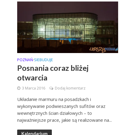
POZNAŃ
SIEBUDUJE
•
Posnania coraz bliżej
otwarcia
3 Marca 2016
Dodaj komentarz
Układanie marmuru na posadzkach i
wykonywanie podwieszanych sufitów oraz
wewnętrznych ścian działowych – to
najważniejsze prace, jakie są realizowane na...
Kalendarium