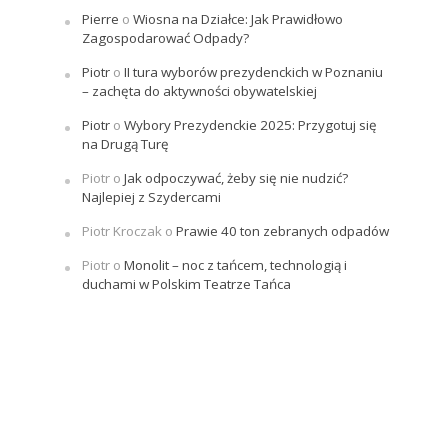
Pierre
o
Wiosna na Działce: Jak Prawidłowo
Zagospodarować Odpady?
Piotr
o
II tura wyborów prezydenckich w Poznaniu
– zachęta do aktywności obywatelskiej
Piotr
o
Wybory Prezydenckie 2025: Przygotuj się
na Drugą Turę
Piotr
o
Jak odpoczywać, żeby się nie nudzić?
Najlepiej z Szydercami
Piotr Kroczak
o
Prawie 40 ton zebranych odpadów
Piotr
o
Monolit – noc z tańcem, technologią i
duchami w Polskim Teatrze Tańca