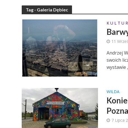
Tag - Galeria Dębiec
K U L T U R
Barwy
11 Wrześ
Andrzej W
swoich li
wystawie 
WILDA
Konie
Pozna
7 Lipca 