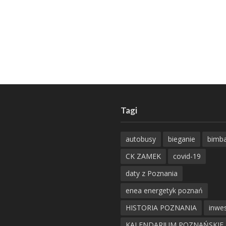
Tagi
autobusy
bieganie
bimb
CK ZAMEK
covid-19
daty z Poznania
enea energetyk poznań
HISTORIA POZNANIA
inwes
KALENDARIUM POZNAŃSKIE