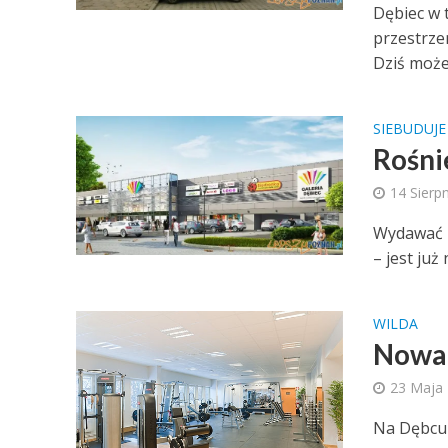
Dębiec w 
przestrze
Dziś może.
SIEBUDUJE
Rośni
14 Sierp
Wydawać b
– jest już
WILDA
Nowa 
23 Maja
Na Dębcu 