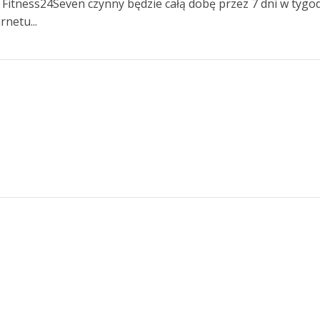
 Fitness24Seven czynny będzie całą dobę przez 7 dni w tygo
rnetu...