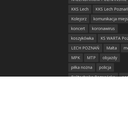
KKS Lech
KKS Lech Pozna
Kolejorz
komunikacja miej
koncert
koronawirus
koszykówka
KS WARTA Po
LECH POZNAŃ
Malta
m
MPK
MTP
objazdy
piłka nożna
policja
Politechnika Poznańska
po
remont
siatkówka
siatkówka kobiet
straż mie
Straż Pożarna
szkieły
tr
tramwaje
UAM
utrudnie
warta poznań
waterpolo