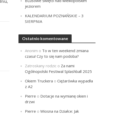
BLusowe święto nad wielkopolskim
dniu,
jeziorem
KALENDARIUM POZNAŃSKIE – 3
SIERPNIA
Ostatnio komentowane
Anonim
o
To w ten weekend zmiana
czasu! Czy to się nam podoba?
Zatroskany rodzic
o
Za nami
Ogólnopolski Festiwal Splashball 2025
Okiem Truckera
o
Ciężarówka wypadła
z A2
Pierre
o
Dotacje na wymianę okien i
drzwi
Pierre
o
Wiosna na Działce: Jak