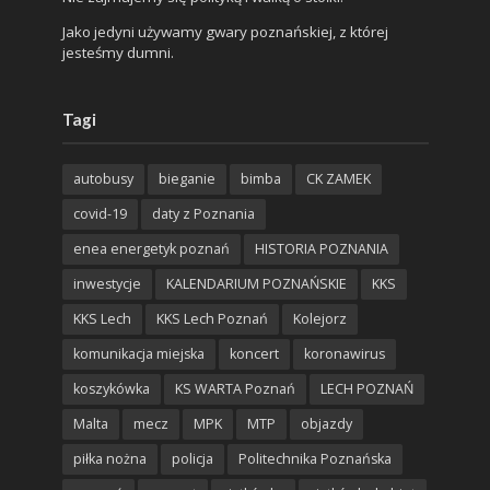
Jako jedyni używamy gwary poznańskiej, z której
jesteśmy dumni.
Tagi
autobusy
bieganie
bimba
CK ZAMEK
covid-19
daty z Poznania
enea energetyk poznań
HISTORIA POZNANIA
inwestycje
KALENDARIUM POZNAŃSKIE
KKS
KKS Lech
KKS Lech Poznań
Kolejorz
komunikacja miejska
koncert
koronawirus
koszykówka
KS WARTA Poznań
LECH POZNAŃ
Malta
mecz
MPK
MTP
objazdy
piłka nożna
policja
Politechnika Poznańska