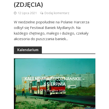
(ZDJĘCIA)
12 Lipca 2021
Dodaj komentarz
W niedzielne popołudnie na Polanie Harcerza
odbył się Festiwal Baniek Mydlanych. Na
każdego chętnego, małego i dużego, czekały
akcesoria do puszczania baniek...
Kalendarium
KALENDARIUM POZNAŃSKIE –
6 SIERPNIA
6 Sierpnia 2026