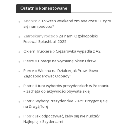
Ostatnio komentowane
Anonim
o
To w ten weekend zmiana czasu! Czy to
się nam podoba?
Zatroskany rodzic
o
Za nami Ogólnopolski
Festiwal Splashball 2025
Okiem Truckera
o
Ciężarówka wypadła z A2
Pierre
o
Dotacje na wymianę okien i drzwi
Pierre
o
Wiosna na Działce: Jak Prawidłowo
Zagospodarować Odpady?
Piotr
o
II tura wyborów prezydenckich w Poznaniu
– zachęta do aktywności obywatelskiej
Piotr
o
Wybory Prezydenckie 2025: Przygotuj się
na Drugą Turę
Piotr
o
Jak odpoczywać, żeby się nie nudzić?
Najlepiej z Szydercami