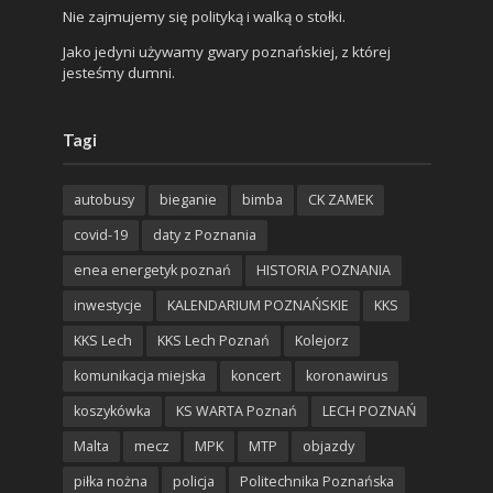
Nie zajmujemy się polityką i walką o stołki.
Jako jedyni używamy gwary poznańskiej, z której
jesteśmy dumni.
Tagi
autobusy
bieganie
bimba
CK ZAMEK
covid-19
daty z Poznania
enea energetyk poznań
HISTORIA POZNANIA
inwestycje
KALENDARIUM POZNAŃSKIE
KKS
KKS Lech
KKS Lech Poznań
Kolejorz
komunikacja miejska
koncert
koronawirus
koszykówka
KS WARTA Poznań
LECH POZNAŃ
Malta
mecz
MPK
MTP
objazdy
piłka nożna
policja
Politechnika Poznańska