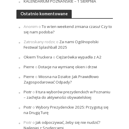
KALENDARIUM POZNAŃSKIE – 1 SIERPNIA
Ostatnio komentowane
Anonim
o
To w ten weekend zmiana czasu! Czy to
się nam podoba?
Zatroskany rodzic
o
Za nami Ogólnopolski
Festiwal Splashball 2025
Okiem Truckera
o
Ciężarówka wypadła z A2
Pierre
o
Dotacje na wymianę okien i drzwi
Pierre
o
Wiosna na Działce: Jak Prawidłowo
Zagospodarować Odpady?
Piotr
o
II tura wyborów prezydenckich w Poznaniu
– zachęta do aktywności obywatelskiej
Piotr
o
Wybory Prezydenckie 2025: Przygotuj się
na Drugą Turę
Piotr
o
Jak odpoczywać, żeby się nie nudzić?
Najlepiej z Szydercami