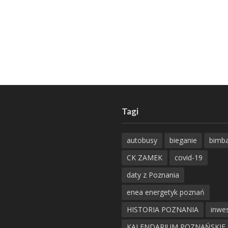
Tagi
autobusy
bieganie
bimb
CK ZAMEK
covid-19
daty z Poznania
enea energetyk poznań
HISTORIA POZNANIA
inwes
KALENDARIUM POZNAŃSKIE