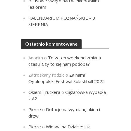
BLusowe święto nad wielkopolskim
jeziorem
KALENDARIUM POZNAŃSKIE – 3
SIERPNIA
Ostatnio komentowane
Anonim
o
To w ten weekend zmiana
czasu! Czy to się nam podoba?
Zatroskany rodzic
o
Za nami
Ogólnopolski Festiwal Splashball 2025
Okiem Truckera
o
Ciężarówka wypadła
z A2
Pierre
o
Dotacje na wymianę okien i
drzwi
Pierre
o
Wiosna na Działce: Jak