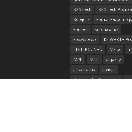
KKS Lech
KKS Lech Pozna
Kolejorz
komunikacja miej
koncert
koronawirus
koszykówka
KS WARTA Po
LECH POZNAŃ
Malta
m
MPK
MTP
objazdy
piłka nożna
policja
Politechnika Poznańska
po
remont
siatkówka
siatkówka kobiet
straż mie
Straż Pożarna
szkieły
tr
tramwaje
UAM
utrudnie
warta poznań
waterpolo