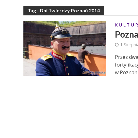
Tag - Dni Twierdzy Poznań 2014
K U L T U R
Pozna
1 Sierpn
Przez dwa
fortyfika
w Poznani