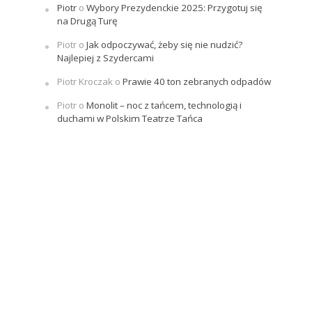
Piotr
o
Wybory Prezydenckie 2025: Przygotuj się
na Drugą Turę
Piotr
o
Jak odpoczywać, żeby się nie nudzić?
Najlepiej z Szydercami
Piotr Kroczak
o
Prawie 40 ton zebranych odpadów
Piotr
o
Monolit – noc z tańcem, technologią i
duchami w Polskim Teatrze Tańca