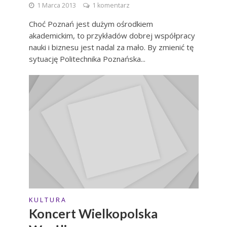
1 Marca 2013
1 komentarz
Choć Poznań jest dużym ośrodkiem
akademickim, to przykładów dobrej współpracy
nauki i biznesu jest nadal za mało. By zmienić tę
sytuację Politechnika Poznańska...
K U L T U R A
Koncert Wielkopolska