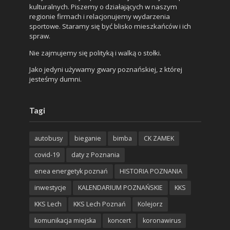
kulturalnych. Piszemy o działających w naszym
regionie firmach i relacjonujemy wydarzenia
sportowe. Staramy się być blisko mieszkańców i ich
spraw.
Nie zajmujemy się polityką i walką o stołki.
Jako jedyni używamy gwary poznańskiej, z której
jesteśmy dumni.
Tagi
autobusy
bieganie
bimba
CK ZAMEK
covid-19
daty z Poznania
enea energetyk poznań
HISTORIA POZNANIA
inwestycje
KALENDARIUM POZNAŃSKIE
KKS
KKS Lech
KKS Lech Poznań
Kolejorz
komunikacja miejska
koncert
koronawirus