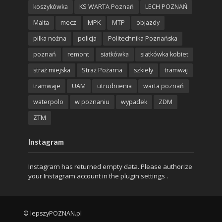
koszykówka
KS WARTA Poznań
LECH POZNAŃ
Malta
mecz
MPK
MTP
objazdy
piłka nożna
policja
Politechnika Poznańska
poznań
remont
siatkówka
siatkówka kobiet
straż miejska
Straż Pożarna
szkieły
tramwaj
tramwaje
UAM
utrudnienia
warta poznań
waterpolo
w poznaniu
wypadek
ZDM
ZTM
Instagram
Instagram has returned empty data. Please authorize
your Instagram account in the
plugin settings
.
© lepszyPOZNAN.pl