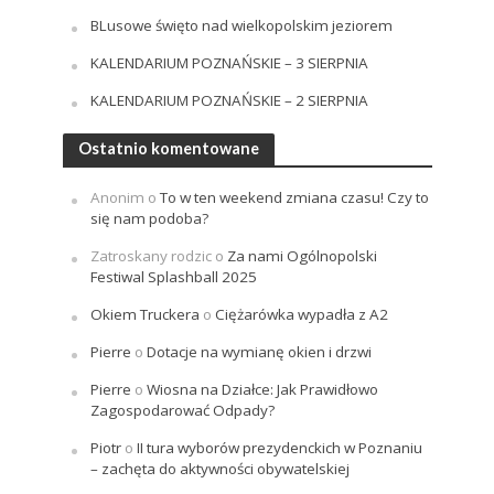
BLusowe święto nad wielkopolskim jeziorem
KALENDARIUM POZNAŃSKIE – 3 SIERPNIA
KALENDARIUM POZNAŃSKIE – 2 SIERPNIA
Ostatnio komentowane
Anonim
o
To w ten weekend zmiana czasu! Czy to
się nam podoba?
Zatroskany rodzic
o
Za nami Ogólnopolski
Festiwal Splashball 2025
Okiem Truckera
o
Ciężarówka wypadła z A2
Pierre
o
Dotacje na wymianę okien i drzwi
Pierre
o
Wiosna na Działce: Jak Prawidłowo
Zagospodarować Odpady?
Piotr
o
II tura wyborów prezydenckich w Poznaniu
– zachęta do aktywności obywatelskiej