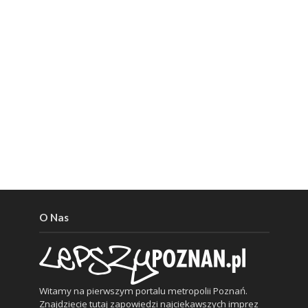
O Nas
Witamy na pierwszym portalu metropolii Poznań.
Znajdziecie tutaj zapowiedzi najciekawszych imprez