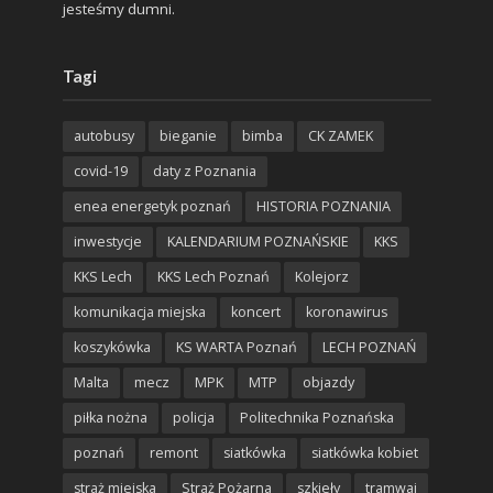
jesteśmy dumni.
Tagi
autobusy
bieganie
bimba
CK ZAMEK
covid-19
daty z Poznania
enea energetyk poznań
HISTORIA POZNANIA
inwestycje
KALENDARIUM POZNAŃSKIE
KKS
KKS Lech
KKS Lech Poznań
Kolejorz
komunikacja miejska
koncert
koronawirus
koszykówka
KS WARTA Poznań
LECH POZNAŃ
Malta
mecz
MPK
MTP
objazdy
piłka nożna
policja
Politechnika Poznańska
poznań
remont
siatkówka
siatkówka kobiet
straż miejska
Straż Pożarna
szkieły
tramwaj