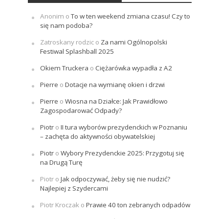
Anonim
o
To w ten weekend zmiana czasu! Czy to
się nam podoba?
Zatroskany rodzic
o
Za nami Ogólnopolski
Festiwal Splashball 2025
Okiem Truckera
o
Ciężarówka wypadła z A2
Pierre
o
Dotacje na wymianę okien i drzwi
Pierre
o
Wiosna na Działce: Jak Prawidłowo
Zagospodarować Odpady?
Piotr
o
II tura wyborów prezydenckich w Poznaniu
– zachęta do aktywności obywatelskiej
Piotr
o
Wybory Prezydenckie 2025: Przygotuj się
na Drugą Turę
Piotr
o
Jak odpoczywać, żeby się nie nudzić?
Najlepiej z Szydercami
Piotr Kroczak
o
Prawie 40 ton zebranych odpadów