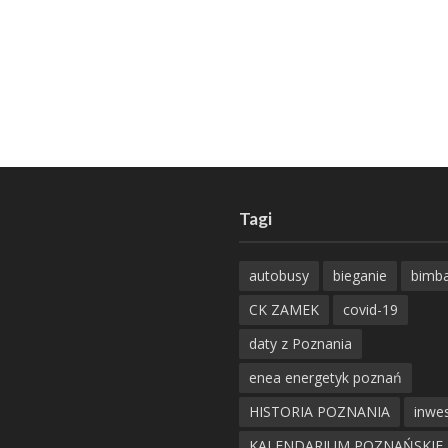
Tagi
autobusy
bieganie
bimb
CK ZAMEK
covid-19
daty z Poznania
enea energetyk poznań
HISTORIA POZNANIA
inwes
KALENDARIUM POZNAŃSKIE