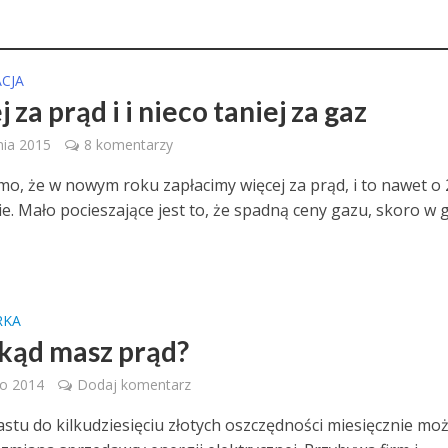
CJA
 za prąd i i nieco taniej za gaz
nia 2015
8 komentarzy
mo, że w nowym roku zapłacimy więcej za prąd, i to nawet o 2
ie. Mało pocieszające jest to, że spadną ceny gazu, skoro w 
RKA
 skąd masz prąd?
go 2014
Dodaj komentarz
astu do kilkudziesięciu złotych oszczędności miesięcznie mo