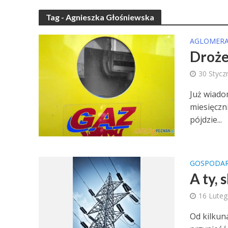
Tag - Agnieszka Głośniewska
AGLOMERA
Drożej
30 Stycz
Już wiado
miesięczn
pójdzie...
GOSPODA
A ty,
16 Lute
Od kilkun