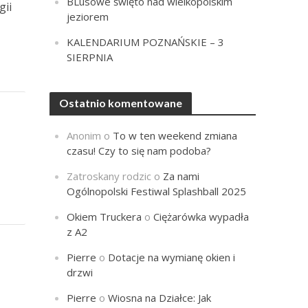
BLusowe święto nad wielkopolskim
gii
jeziorem
KALENDARIUM POZNAŃSKIE – 3
SIERPNIA
Ostatnio komentowane
Anonim
o
To w ten weekend zmiana
czasu! Czy to się nam podoba?
Zatroskany rodzic
o
Za nami
Ogólnopolski Festiwal Splashball 2025
Okiem Truckera
o
Ciężarówka wypadła
z A2
Pierre
o
Dotacje na wymianę okien i
drzwi
Pierre
o
Wiosna na Działce: Jak