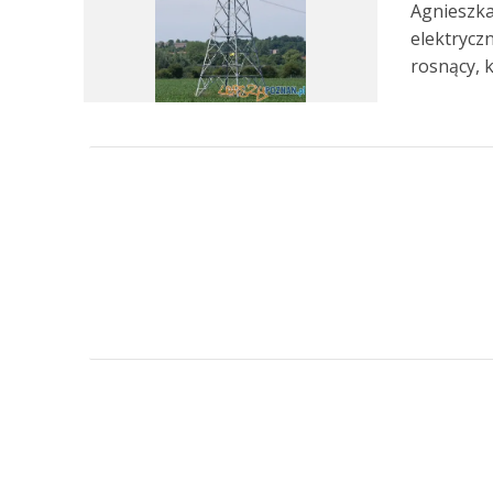
Agnieszka
elektryczn
rosnący, kl