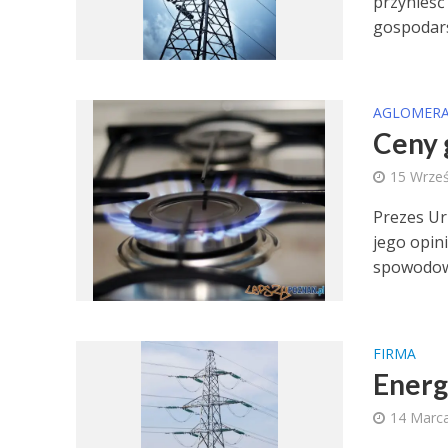
przynieść
gospodar
AGLOMERA
Ceny 
15 Wrześ
Prezes Ur
jego opin
spowodowa
FIRMA
Energ
14 Marc