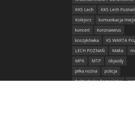
KKS Lech
KKS Lech Pozna
Kolejorz
komunikacja miej
koncert
koronawirus
koszykówka
KS WARTA Po
LECH POZNAŃ
Malta
m
MPK
MTP
objazdy
piłka nożna
policja
Politechnika Poznańska
po
remont
siatkówka
siatkówka kobiet
straż mie
Straż Pożarna
szkieły
tr
tramwaje
UAM
utrudnie
warta poznań
waterpolo