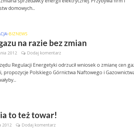
 zmiana sprzedawcy energii elektrycznej. Przybywa firm i
stw domowych...
CJA
BIZNEWS
•
gazu na razie bez zmian
nia 2012
Dodaj komentarz
zędu Regulacji Energetyki odrzucił wniosek o zmianę cen ga
ii, propozycje Polskiego Górnictwa Naftowego i Gazownictw
łyby...
ia to też towar!
a 2012
Dodaj komentarz