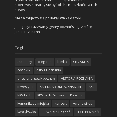
sportowe. Staramy się być blisko mieszkańców i ich
spraw.
Nie zajmujemy się polityką i walką o stołki.
Jako jedyni używamy gwary poznańskiej, z której
jesteśmy dumni.
Tagi
autobusy
bieganie
bimba
CK ZAMEK
covid-19
daty z Poznania
enea energetyk poznań
HISTORIA POZNANIA
inwestycje
KALENDARIUM POZNAŃSKIE
KKS
KKS Lech
KKS Lech Poznań
Kolejorz
komunikacja miejska
koncert
koronawirus
koszykówka
KS WARTA Poznań
LECH POZNAŃ