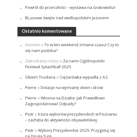
Powrót do przeszłości – wystawa na Gratowisku!
BLusowe święto nad wielkopolskim jeziorem
Ostatnio komentowane
Anonim
o
To w ten weekend zmiana czasu! Czy to
się nam podoba?
Zatroskany rodzic
o
Za nami Ogólnopolski
Festiwal Splashball 2025
Okiem Truckera
o
Ciężarówka wypadła z A2
Pierre
o
Dotacje na wymianę okien i drzwi
Pierre
o
Wiosna na Działce: Jak Prawidłowo
Zagospodarować Odpady?
Piotr
o
II tura wyborów prezydenckich w Poznaniu
– zachęta do aktywności obywatelskiej
Piotr
o
Wybory Prezydenckie 2025: Przygotuj się
na Drugą Turę