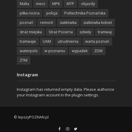
Malta
mecz
MPK
MTP
objazdy
piłka nożna
policja
Politechnika Poznańska
poznań
remont
siatkówka
siatkówka kobiet
straż miejska
Straż Pożarna
szkieły
tramwaj
tramwaje
UAM
utrudnienia
warta poznań
waterpolo
w poznaniu
wypadek
ZDM
ZTM
Instagram
Instagram has returned empty data. Please authorize
your Instagram account in the
plugin settings
.
© lepszyPOZNAN.pl