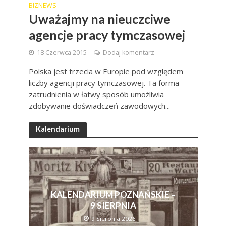
BIZNEWS
Uważajmy na nieuczciwe
agencje pracy tymczasowej
18 Czerwca 2015
Dodaj komentarz
Polska jest trzecia w Europie pod względem
liczby agencji pracy tymczasowej. Ta forma
zatrudnienia w łatwy sposób umożliwia
zdobywanie doświadczeń zawodowych...
Kalendarium
KALENDARIUM POZNAŃSKIE –
9 SIERPNIA
9 Sierpnia 2026