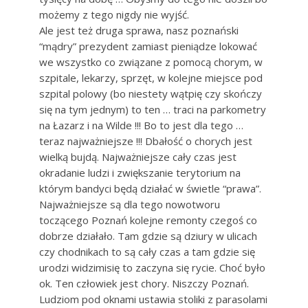
możemy z tego nigdy nie wyjść.
Ale jest też druga sprawa, nasz poznański
“mądry” prezydent zamiast pieniądze lokować
we wszystko co związane z pomocą chorym, w
szpitale, lekarzy, sprzęt, w kolejne miejsce pod
szpital polowy (bo niestety wątpię czy skończy
się na tym jednym) to ten … traci na parkometry
na Łazarz i na Wilde !!! Bo to jest dla tego …
teraz najważniejsze !!! Dbałość o chorych jest
wielką bujdą. Najważniejsze cały czas jest
okradanie ludzi i zwiększanie terytorium na
którym bandyci będą działać w świetle “prawa”.
Najważniejsze są dla tego nowotworu
toczącego Poznań kolejne remonty czegoś co
dobrze działało. Tam gdzie są dziury w ulicach
czy chodnikach to są cały czas a tam gdzie się
urodzi widzimisię to zaczyna się rycie. Choć było
ok. Ten człowiek jest chory. Niszczy Poznań.
Ludziom pod oknami ustawia stoliki z parasolami