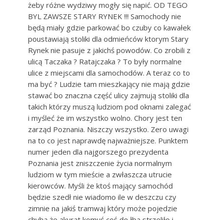
żeby różne wydziwy mogły się napić. OD TEGO
BYL ZAWSZE STARY RYNEK !!! Samochody nie
będą miały gdzie parkować bo czuby co kawałek
poustawiają stoliki dla odmieńców ktorym Stary
Rynek nie pasuje z jakichś powodów. Co zrobili z
ulicą Taczaka ? Ratajczaka ? To były normalne
ulice z miejscami dla samochodów. A teraz co to
ma być ? Ludzie tam mieszkający nie mają gdzie
stawać bo znaczna część ulicy zajmują stoliki dla
takich którzy muszą ludziom pod oknami zalegać
i myśleć że im wszystko wolno. Chory jest ten
zarząd Poznania. Niszczy wszystko. Zero uwagi
na to co jest naprawdę najważniejsze. Punktem
numer jeden dla najgorszego prezydenta
Poznania jest zniszczenie życia normalnym
ludziom w tym mieście a zwłaszcza utrucie
kierowców. Myśli że ktoś mający samochód
będzie szedł nie wiadomo ile w deszczu czy
zimnie na jakiś tramwaj który może pojedzie
chyba że akurat komuś coś do łba strzeliło i