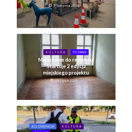
3 Sierpnia 2026
K U L T U R A
POZNAŃ
Mieszkanie do remontu.
Startuje 2 edycja
miejskiego projektu
29 Lipca 2026
AGLOMERACJA
K U L T U R A