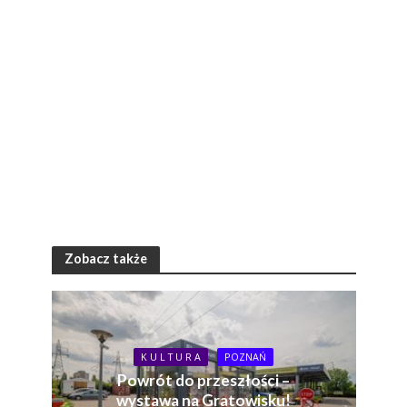
Zobacz także
K U L T U R A
POZNAŃ
Powrót do przeszłości –
wystawa na Gratowisku!