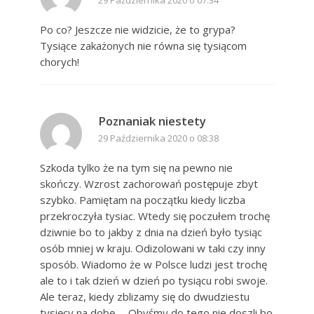
Po co? Jeszcze nie widzicie, że to grypa?
Tysiące zakażonych nie równa się tysiącom
chorych!
Poznaniak niestety
29 Października 2020 o 08:38
Szkoda tylko że na tym się na pewno nie
skończy. Wzrost zachorowań postępuje zbyt
szybko. Pamiętam na początku kiedy liczba
przekroczyła tysiac. Wtedy się poczułem trochę
dziwnie bo to jakby z dnia na dzień było tysiąc
osób mniej w kraju. Odizolowani w taki czy inny
sposób. Wiadomo że w Polsce ludzi jest trochę
ale to i tak dzień w dzień po tysiącu robi swoje.
Ale teraz, kiedy zblizamy się do dwudziestu
tysięcy na dobę … Obyśmy do tego nie doszli bo