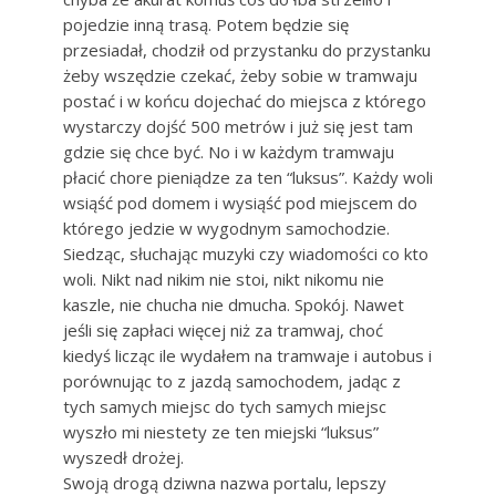
pojedzie inną trasą. Potem będzie się
przesiadał, chodził od przystanku do przystanku
żeby wszędzie czekać, żeby sobie w tramwaju
postać i w końcu dojechać do miejsca z którego
wystarczy dojść 500 metrów i już się jest tam
gdzie się chce być. No i w każdym tramwaju
płacić chore pieniądze za ten “luksus”. Każdy woli
wsiąść pod domem i wysiąść pod miejscem do
którego jedzie w wygodnym samochodzie.
Siedząc, słuchając muzyki czy wiadomości co kto
woli. Nikt nad nikim nie stoi, nikt nikomu nie
kaszle, nie chucha nie dmucha. Spokój. Nawet
jeśli się zapłaci więcej niż za tramwaj, choć
kiedyś licząc ile wydałem na tramwaje i autobus i
porównując to z jazdą samochodem, jadąc z
tych samych miejsc do tych samych miejsc
wyszło mi niestety ze ten miejski “luksus”
wyszedł drożej.
Swoją drogą dziwna nazwa portalu, lepszy