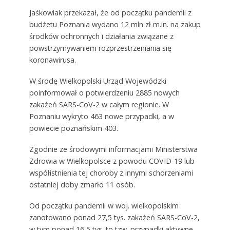
Jaśkowiak przekazał, że od początku pandemii z
budżetu Poznania wydano 12 mln zł m.in. na zakup
środków ochronnych i działania związane z
powstrzymywaniem rozprzestrzeniania się
koronawirusa.
W środę Wielkopolski Urząd Wojewódzki
poinformował o potwierdzeniu 2885 nowych
zakażeń SARS-CoV-2 w całym regionie. W
Poznaniu wykryto 463 nowe przypadki, a w
powiecie poznańskim 403.
Zgodnie ze środowymi informacjami Ministerstwa
Zdrowia w Wielkopolsce z powodu COVID-19 lub
współistnienia tej choroby z innymi schorzeniami
ostatniej doby zmarło 11 osób.
Od początku pandemii w woj. wielkopolskim
zanotowano ponad 27,5 tys. zakażeń SARS-CoV-2,
w tym ponad 16,5 tys. to tzw. przypadki aktywne.