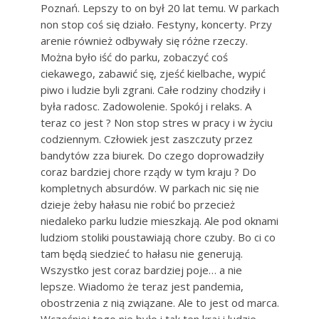
Poznań. Lepszy to on był 20 lat temu. W parkach
non stop coś się działo. Festyny, koncerty. Przy
arenie również odbywały się różne rzeczy.
Można było iść do parku, zobaczyć coś
ciekawego, zabawić się, zjeść kielbache, wypić
piwo i ludzie byli zgrani. Całe rodziny chodziły i
była radosc. Zadowolenie. Spokój i relaks. A
teraz co jest ? Non stop stres w pracy i w życiu
codziennym. Człowiek jest zaszczuty przez
bandytów zza biurek. Do czego doprowadziły
coraz bardziej chore rządy w tym kraju ? Do
kompletnych absurdów. W parkach nic się nie
dzieje żeby hałasu nie robić bo przecież
niedaleko parku ludzie mieszkają. Ale pod oknami
ludziom stoliki poustawiają chore czuby. Bo ci co
tam będą siedzieć to hałasu nie generują.
Wszystko jest coraz bardziej poje… a nie
lepsze. Wiadomo że teraz jest pandemia,
obostrzenia z nią związane. Ale to jest od marca.
Wcześniej tego nie było i tak ten kraj i ludzie