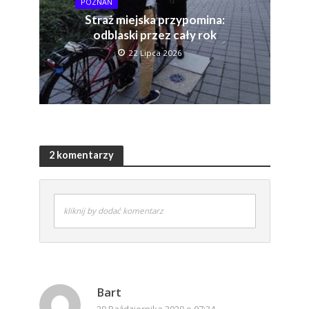
POZNAŃ
Straż miejska przypomina:
odblaski przez cały rok
22 Lipca 2026
2 komentarzy
kliknij by dodać komentarz
Bart
29 Października 2020 o 07:34