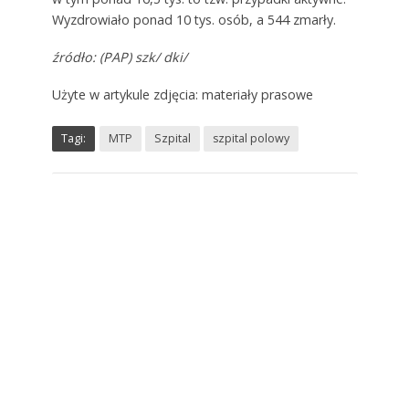
Wyzdrowiało ponad 10 tys. osób, a 544 zmarły.
źródło: (PAP) szk/ dki/
Użyte w artykule zdjęcia: materiały prasowe
Tagi:
MTP
Szpital
szpital polowy