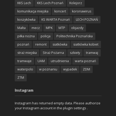
KKS Lech
KKS Lech Poznań
Kolejorz
komunikacja miejska
koncert
koronawirus
koszykówka
KS WARTA Poznań
LECH POZNAŃ
Malta
mecz
MPK
MTP
objazdy
piłka nożna
policja
Politechnika Poznańska
poznań
remont
siatkówka
siatkówka kobiet
straż miejska
Straż Pożarna
szkieły
tramwaj
tramwaje
UAM
utrudnienia
warta poznań
waterpolo
w poznaniu
wypadek
ZDM
ZTM
Instagram
Instagram has returned empty data. Please authorize
your Instagram account in the
plugin settings
.