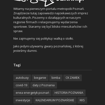
Witamy na pierwszym portalu metropolii Poznań.
Znajdziecie tutaj zapowiedzi najciekawszych imprez
kulturalnych. Piszemy o działających w naszym
regionie firmach i relacjonujemy wydarzenia
sportowe. Staramy się być blisko mieszkańców i ich
spraw.
Nie zajmujemy się polityką i walką o stołki.
Jako jedyni używamy gwary poznańskiej, z której
jesteśmy dumni.
Tagi
autobusy
bieganie
bimba
CK ZAMEK
covid-19
daty z Poznania
enea energetyk poznań
HISTORIA POZNANIA
inwestycje
KALENDARIUM POZNAŃSKIE
KKS