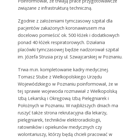
Poinformował, że trwają prace przygotowawcze
związane z infrastrukturą techniczną.
Zgodnie z założeniami tymczasowy szpital dla
pacjentów zakażonych koronawirusem ma
docelowo pomieścić ok. 500 łóżek i dodatkowych
ponad 40 łóżek respiratorowych. Działania
placówki tymczasowej będzie nadzorował szpital
im. Józefa Strusia przy ul. Szwajcarskiej w Poznaniu.
Trwa m.in. kompletowanie kadry medycznej.
Tomasz Stube z Wielkopolskiego Urzędu
Wojewódzkiego w Poznaniu poinformował, że w
tej sprawie wojewoda rozmawiał z Wielkopolską
Izbą Lekarską i Okręgową Izbą Pielęgniarek i
Położnych w Poznaniu. W najbliższych dniach ma
ruszyć także strona rekrutacyjna dla lekarzy,
pielęgniarek, techników elektroradiologii,
ratowników i opiekunów medycznych czy
wolontariuszy, którzy będą chcieli pracować w