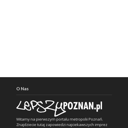
O Nas
Witamy na pierwszym portalu metropolii Poznań.
Znajdziecie tutaj zapowiedzi najciekawszych imprez