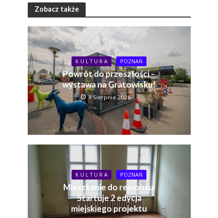
Zobacz także
K U L T U R A
POZNAŃ
Powrót do przeszłości –
wystawa na Gratowisku!
3 Sierpnia 2026
K U L T U R A
POZNAŃ
Mieszkanie do remontu.
Startuje 2 edycja
miejskiego projektu