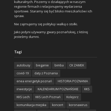
kulturalnych. Piszemy o działających w naszym
regionie firmach i relacjonujemy wydarzenia
sportowe. Staramy się być blisko mieszkańców i ich
spraw.
Nie zajmujemy się polityką i walką o stołki.
Jako jedyni używamy gwary poznańskiej, z której
jesteśmy dumni.
Tagi
autobusy
bieganie
bimba
CK ZAMEK
covid-19
daty z Poznania
enea energetyk poznań
HISTORIA POZNANIA
inwestycje
KALENDARIUM POZNAŃSKIE
KKS
KKS Lech
KKS Lech Poznań
Kolejorz
komunikacja miejska
koncert
koronawirus