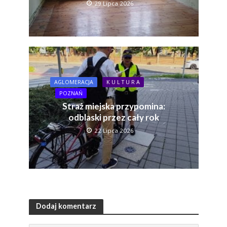
29 Lipca 2026
AGLOMERACJA
K U L T U R A
POZNAŃ
Straż miejska przypomina:
odblaski przez cały rok
22 Lipca 2026
Dodaj komentarz