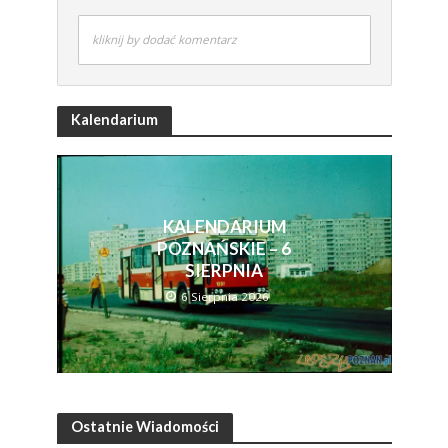
kliknij by dodać komentarz
Kalendarium
KALENDARIUM
POZNAŃSKIE – 6
SIERPNIA
6 Sierpnia 2026
Ostatnie Wiadomości