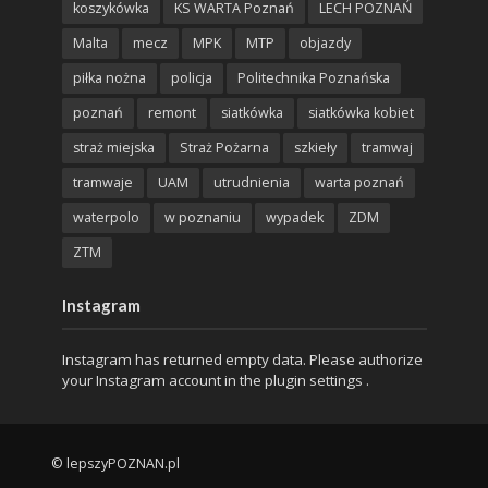
koszykówka
KS WARTA Poznań
LECH POZNAŃ
Malta
mecz
MPK
MTP
objazdy
piłka nożna
policja
Politechnika Poznańska
poznań
remont
siatkówka
siatkówka kobiet
straż miejska
Straż Pożarna
szkieły
tramwaj
tramwaje
UAM
utrudnienia
warta poznań
waterpolo
w poznaniu
wypadek
ZDM
ZTM
Instagram
Instagram has returned empty data. Please authorize
your Instagram account in the
plugin settings
.
© lepszyPOZNAN.pl